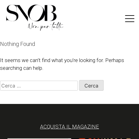
Skip
to
content
Nothing Found
It seems we can’t find what you’re looking for. Perhaps
searching can help.
Ricerca
per:
ACQUISTA IL MAGAZINE