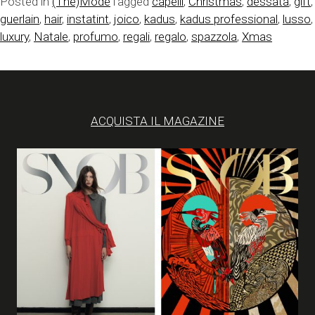
Posted in
(The)Modé
Tagged
capelli
,
Christmas
,
dessata
,
gift
,
guerlain
,
hair
,
instatint
,
joico
,
kadus
,
kadus professional
,
lusso
,
luxury
,
Natale
,
profumo
,
regali
,
regalo
,
spazzola
,
Xmas
ACQUISTA IL MAGAZINE