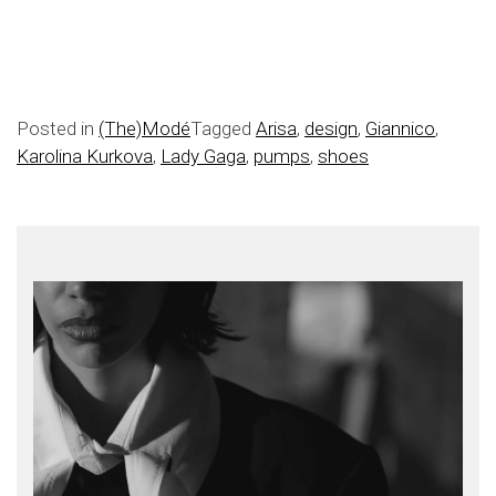
Posted in
(The)Modé
Tagged
Arisa
,
design
,
Giannico
,
Karolina Kurkova
,
Lady Gaga
,
pumps
,
shoes