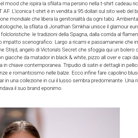
 mood che ispira la sfilata ma persino nella t-shirt cadeau ri
. L’iconica t-shirt è in vendita a 95 dollari sul sito web del br
ne mondiale che libera la genitorialità da ogni tabù. Ambientat
atologiche, la sfilata di Jonathan Simkhai unisce il glamour eu
 folcloristiche: le tradizioni della Spagna, dalla corrida al flam
lto impatto scenografico. Largo a ricami e passamanerie che i
 Rome Strijd, angelo di Victoria’s Secret che sfoggia qui un bole
n giacche da matador in black & white, pizzo all over e capi da r
in chiave contemporanea. Tripudio di satin e dettagli in pellicc
arenze e romanticismo nelle balze. Ecco infine fare capolino blu
r in una collezione in cui il lusso sembra predominante. Una rius
ondava il suo brand eponimo.