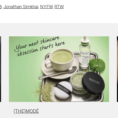
8
,
Jonathan Simkhai
,
NYFW
,
RTW
(THE)MODÉ