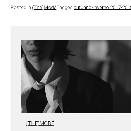
Posted in
(The)Modé
Tagged
autunno/inverno 2017-201
(THE)MODÉ