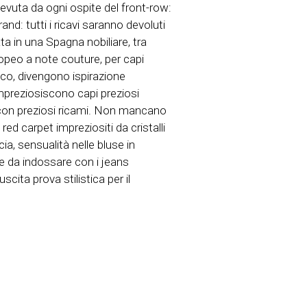
cevuta da ogni ospite del front-row:
and: tutti i ricavi saranno devoluti
a in una Spagna nobiliare, tra
ropeo a note couture, per capi
enco, divengono ispirazione
mpreziosiscono capi preziosi
ro con preziosi ricami. Non mancano
ed carpet impreziositi da cristalli
ia, sensualità nelle bluse in
se da indossare con i jeans
cita prova stilistica per il