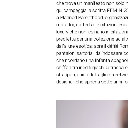
che trova un manifesto non solo nel
qui campeggia la scritta FEMINIST AF
a Planned Parenthood, organizzazio
matador, cattedrali e citazioni esc
luxury che non lesinano in citazioni
prediletta per una collezione ad a
dall’allure esotica: apre il défilé
pantaloni sartoriali da indossare co
che ricordano una Infanta spagnola 
chiffon tra inediti giochi di trasp
strappati, unico dettaglio streetwea
designer, che appena sette anni f