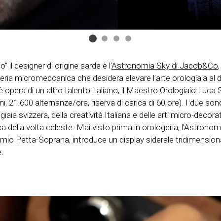
” il designer di origine sarde è l’
Astronomia Sky di Jacob&Co
gneria micromeccanica che desidera elevare l’arte orologiaia al 
era di un altro talento italiano, il Maestro Orologiaio Luca S
 21.600 alternanze/ora, riserva di carica di 60 ore). I due sono 
ologiaia svizzera, della creatività Italiana e delle arti micro-deco
a della volta celeste. Mai visto prima in orologeria, l’Astronom
omio Petta-Soprana, introduce un display siderale tridimensiona
.