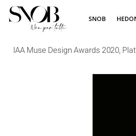
Skip
to
SNOB
HEDO
content
IAA Muse Design Awards 2020, Platin