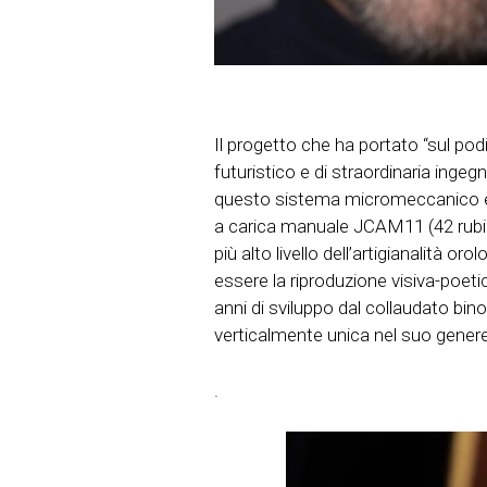
Il progetto che ha portato “sul podio
futuristico e di straordinaria inge
questo sistema micromeccanico è op
a carica manuale JCAM11 (42 rubini,
più alto livello dell’artigianalità or
essere la riproduzione visiva-poetic
anni di sviluppo dal collaudato bin
verticalmente unica nel suo genere
.