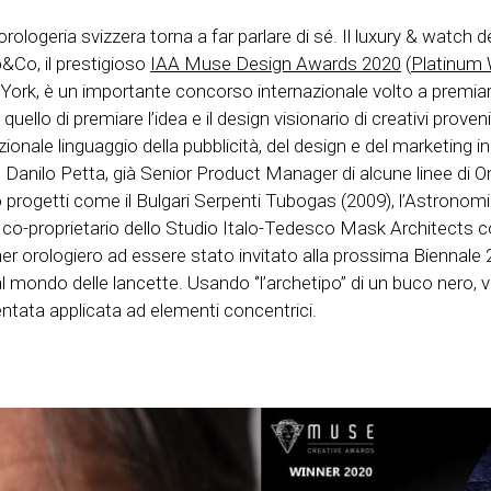
a orologeria svizzera torna a far parlare di sé. Il luxury & watch
&Co, il prestigioso
IAA Muse Design Awards 2020
(
Platinum W
rk, è un importante concorso internazionale volto a premiare, 
è quello di premiare l’idea e il design visionario di creativi prov
zionale linguaggio della pubblicità, del design e del marketing in
o Danilo Petta, già Senior Product Manager di alcune linee di 
vo progetti come il Bulgari Serpenti Tubogas (2009), l’Astronom
 co-proprietario dello Studio Italo-Tedesco Mask Architects c
ner orologiero ad essere stato invitato alla prossima Biennale 
l mondo delle lancette. Usando ‘’l’archetipo’’ di un buco nero, 
ntata applicata ad elementi concentrici.