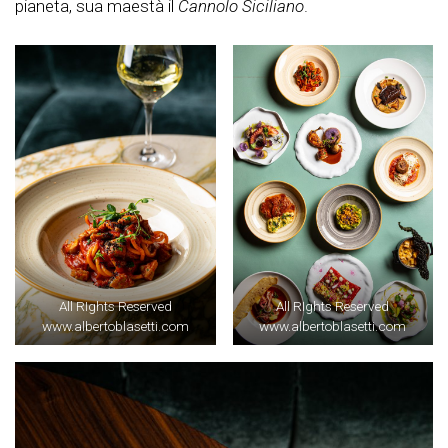
pianeta, sua maestà il
Cannolo Siciliano
.
All RIghts Reserved
All RIghts Reserved
www.albertoblasetti.com
www.albertoblasetti.com