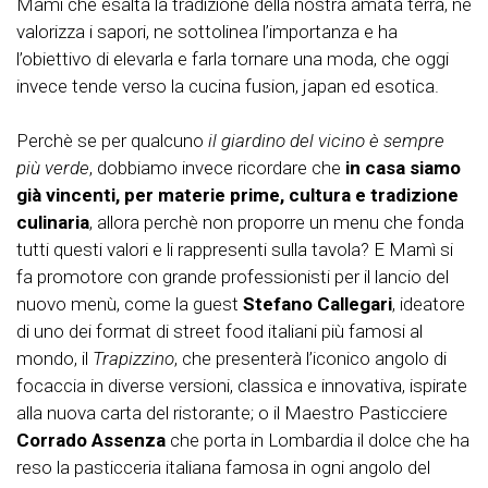
Mamì che esalta la tradizione della nostra amata terra, ne
valorizza i sapori, ne sottolinea l’importanza e ha
l’obiettivo di elevarla e farla tornare una moda, che oggi
invece tende verso la cucina fusion, japan ed esotica.
Perchè se per qualcuno
il giardino del vicino è sempre
più verde
, dobbiamo invece ricordare che
in casa siamo
già vincenti, per materie prime, cultura e tradizione
culinaria
, allora perchè non proporre un menu che fonda
tutti questi valori e li rappresenti sulla tavola? E Mamì si
fa promotore con grande professionisti per il lancio del
nuovo menù, come la guest
Stefano Callegari
, ideatore
di uno dei format di street food italiani più famosi al
mondo, il
Trapizzino
, che presenterà l’iconico angolo di
focaccia in diverse versioni, classica e innovativa, ispirate
alla nuova carta del ristorante; o il Maestro Pasticciere
Corrado Assenza
che porta in Lombardia il dolce che ha
reso la pasticceria italiana famosa in ogni angolo del