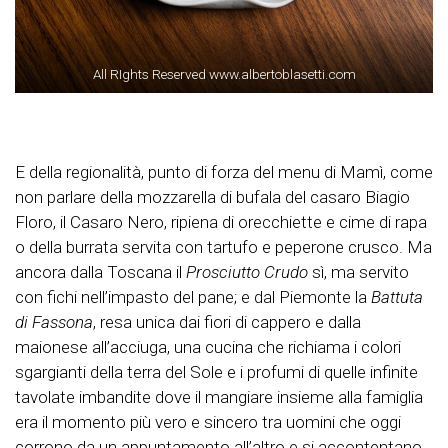
All RIghts Reserved www.albertoblasetti.com
E della regionalità, punto di forza del menu di Mamì, come
non parlare della mozzarella di bufala del casaro Biagio
Floro, il Casaro Nero, ripiena di orecchiette e cime di rapa
o della burrata servita con tartufo e peperone crusco. Ma
ancora dalla Toscana il
Prosciutto Crudo
sì, ma servito
con fichi nell’impasto del pane; e dal Piemonte la
Battuta
di Fassona
, resa unica dai fiori di cappero e dalla
maionese all’acciuga, una cucina che richiama i colori
sgargianti della terra del Sole e i profumi di quelle infinite
tavolate imbandite dove il mangiare insieme alla famiglia
era il momento più vero e sincero tra uomini che oggi
corrono da un appuntamento all’altro e si accontentano