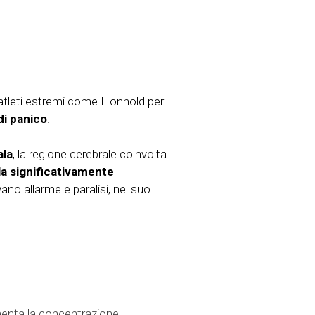
 e atleti estremi come Honnold per
di panico
.
ala
, la regione cerebrale coinvolta
ala significativamente
ano allarme e paralisi, nel suo
umenta la concentrazione