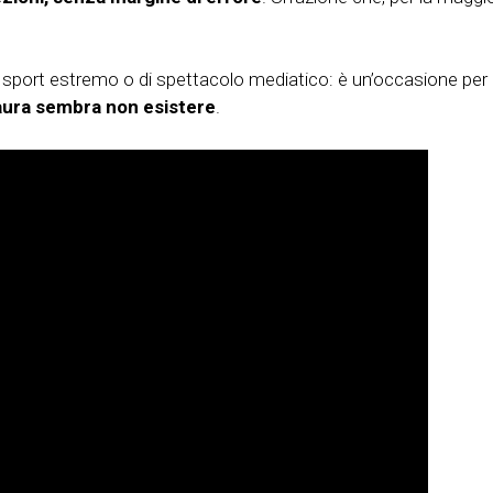
 sport estremo o di spettacolo mediatico: è un’occasione per 
aura sembra non esistere
.