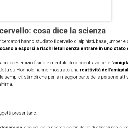
cervello: cosa dice la scienza
 ricercatori hanno studiato il cervello di alpinisti, base jumper
escano a esporsi a rischi letali senza entrare in uno stato 
anni di esercizio fisico e mentale di concentrazione, è l’
amigd
condotti su Honnold hanno mostrato una
reattività dell’amigd
le semplici: stimoli che per la maggior parte delle persone attiv
minima.
ggetti presentano:
a dopamina
, che riduce la ricerca compulsiva di stimoli ma a