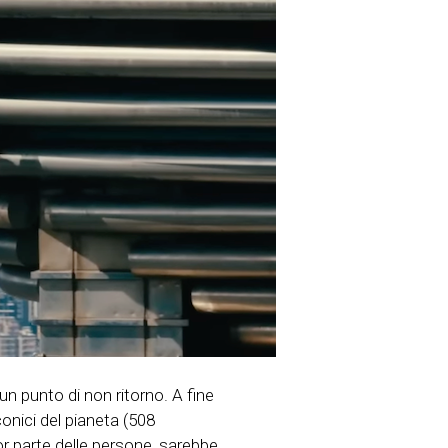
n punto di non ritorno. A fine
 iconici del pianeta (508
or parte delle persone, sarebbe