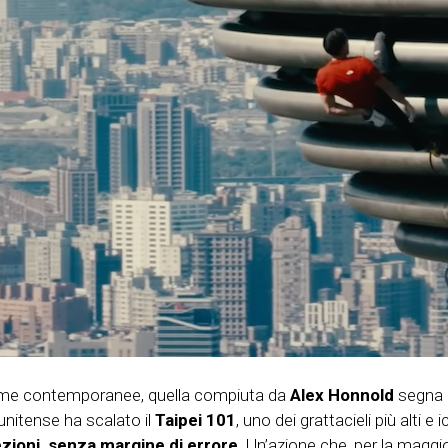
eme contemporanee, quella compiuta da
Alex Honnold
segna u
unitense ha scalato il
Taipei 101
, uno dei grattacieli più alti e
zioni, senza margine di errore
. Un’azione che, per la maggi