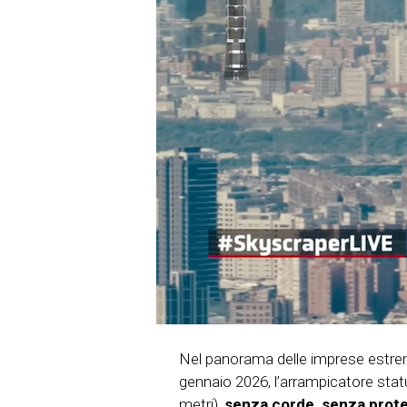
Nel panorama delle imprese estr
gennaio 2026, l’arrampicatore stat
metri),
senza corde, senza prote