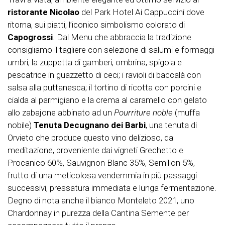
ristorante Nicolao
del Park Hotel Ai Cappuccini dove
ritorna, sui piatti, l’iconico simbolismo colorato di
Capogrossi
. Dal Menu che abbraccia la tradizione
consigliamo il tagliere con selezione di salumi e formaggi
umbri; la zuppetta di gamberi, ombrina, spigola e
pescatrice in guazzetto di ceci; i ravioli di baccalà con
salsa alla puttanesca; il tortino di ricotta con porcini e
cialda al parmigiano e la crema al caramello con gelato
allo zabajone abbinato ad un
Pourriture noble
(muffa
nobile)
Tenuta Decugnano dei Barbi
, una tenuta di
Orvieto che produce questo vino delizioso, da
meditazione, proveniente dai vigneti Grechetto e
Procanico 60%, Sauvignon Blanc 35%, Semillon 5%,
frutto di una meticolosa vendemmia in più passaggi
successivi, pressatura immediata e lunga fermentazione.
Degno di nota anche il bianco Monteleto 2021, uno
Chardonnay in purezza della Cantina Semente per