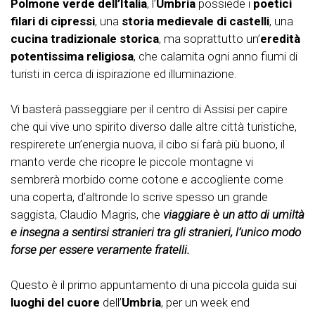
Polmone verde dell’Italia
, l’
Umbria
possiede i
poetici
filari di cipressi
, una
storia medievale di castelli
, una
cucina tradizionale storica
, ma soprattutto un’
eredità
potentissima religiosa
, che calamita ogni anno fiumi di
turisti in cerca di ispirazione ed illuminazione.
Vi basterà passeggiare per il centro di Assisi per capire
che qui vive uno spirito diverso dalle altre città turistiche,
respirerete un’energia nuova, il cibo si farà più buono, il
manto verde che ricopre le piccole montagne vi
sembrerà morbido come cotone e accogliente come
una coperta, d’altronde lo scrive spesso un grande
saggista, Claudio Magris, che
viaggiare è un atto di umiltà
e insegna a sentirsi stranieri tra gli stranieri, l’unico modo
forse per essere veramente fratelli.
Questo è il primo appuntamento di una piccola guida sui
luoghi del cuore
dell’
Umbria
, per un week end