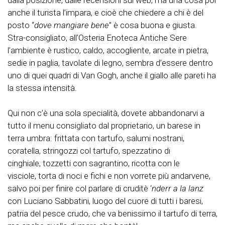
anche il turista l’impara, e cioè che chiedere a chi è del
posto “
dove mangiare bene
” è cosa buona e giusta.
Stra-consigliato, all’Osteria Enoteca Antiche Sere
l’ambiente è rustico, caldo, accogliente, arcate in pietra,
sedie in paglia, tavolate di legno, sembra d’essere dentro
uno di quei quadri di Van Gogh, anche il giallo alle pareti ha
la stessa intensità.
Qui non c’è una sola specialità, dovete abbandonarvi a
tutto il menu consigliato dal proprietario, un barese in
terra umbra: frittata con tartufo, salumi nostrani,
coratella, stringozzi col tartufo, spezzatino di
cinghiale, tozzetti con sagrantino, ricotta con le
visciole, torta di noci e fichi e non vorrete più andarvene,
salvo poi per finire col parlare di cruditè ‘
nderr a la lanz
con Luciano Sabbatini, luogo del cuore di tutti i baresi,
patria del pesce crudo, che va benissimo il tartufo di terra,