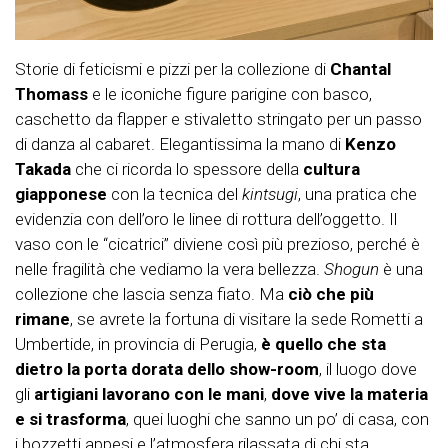
Storie di feticismi e pizzi per la collezione di
Chantal
Thomass
e le iconiche figure parigine con basco,
caschetto da flapper e stivaletto stringato per un passo
di danza al cabaret. Elegantissima la mano di
Kenzo
Takada
che ci ricorda lo spessore della
cultura
giapponese
con la tecnica del
kintsugi
, una pratica che
evidenzia con dell’oro le linee di rottura dell’oggetto. Il
vaso con le “cicatrici” diviene così più prezioso, perché è
nelle fragilità che vediamo la vera bellezza.
Shogun
è una
collezione che lascia senza fiato. Ma
ciò che più
rimane
, se avrete la fortuna di visitare la sede Rometti a
Umbertide, in provincia di Perugia,
è quello che sta
dietro la porta dorata dello show-room
, il luogo dove
gli
artigiani lavorano con le mani
,
dove vive la materia
e si trasforma
, quei luoghi che sanno un po’ di casa, con
i bozzetti appesi e l’atmosfera rilassata di chi sta