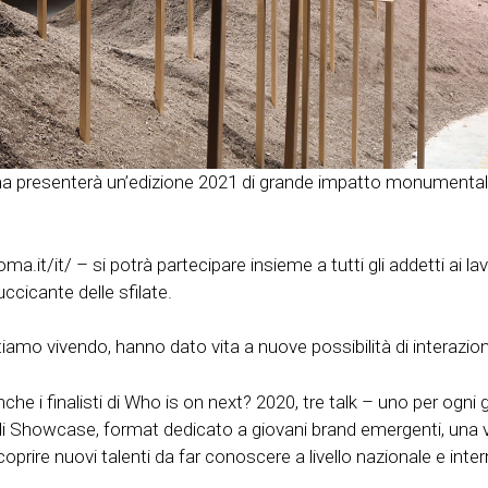
roma presenterà un’edizione 2021 di grande impatto monumentale
ma.it/it/ – si potrà partecipare insieme a tutti gli addetti ai l
cicante delle sfilate.
stiamo vivendo, hanno dato vita a nuove possibilità di interazio
che i finalisti di Who is on next? 2020, tre talk – uno per ogni
 Showcase, format dedicato a giovani brand emergenti, una vetr
rire nuovi talenti da far conoscere a livello nazionale e inter