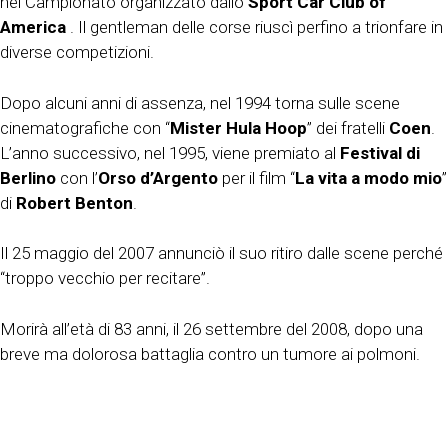
nel Campionato organizzato dallo
Sport Car Club of
America
. Il gentleman delle corse riuscì perfino a trionfare in
diverse competizioni.
Dopo alcuni anni di assenza, nel 1994 torna sulle scene
cinematografiche con “
Mister Hula Hoop
” dei fratelli
Coen
.
L’anno successivo, nel 1995, viene premiato al
Festival di
Berlino
con l’
Orso d’Argento
per il film “
La vita a modo mio
”
di
Robert Benton
.
Il 25 maggio del 2007 annunciò il suo ritiro dalle scene perché
“troppo vecchio per recitare”.
Morirà all’età di 83 anni, il 26 settembre del 2008, dopo una
breve ma dolorosa battaglia contro un tumore ai polmoni.