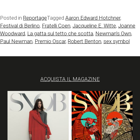
Posted in
Reportage
Tagged
Aaron Edward Hotchner
,
Festival di Berlino
,
Fratelli Coen
,
Jacqueline E. Witte
,
Joanne
Woodward
,
La gatta sul tetto che scotta
,
Newman’s Own
,
Paul Newman
,
Premio Oscar
,
Robert Benton
,
sex symbol
ACQUISTA IL MAGAZINE