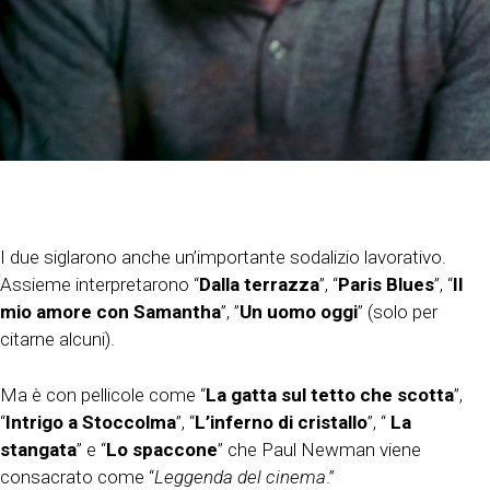
I due siglarono anche un’importante sodalizio lavorativo.
Assieme interpretarono “
Dalla terrazza
”, “
Paris
Blues
”, “
Il
mio amore con Samantha
”, ”
Un uomo oggi
” (solo per
citarne alcuni).
Ma è con pellicole come “
La gatta sul tetto che scotta
”,
“
Intrigo a Stoccolma
”, “
L’inferno di cristallo
”, “
La
stangata
” e “
Lo spaccone
” che Paul Newman viene
consacrato come “
Leggenda del cinema
.”