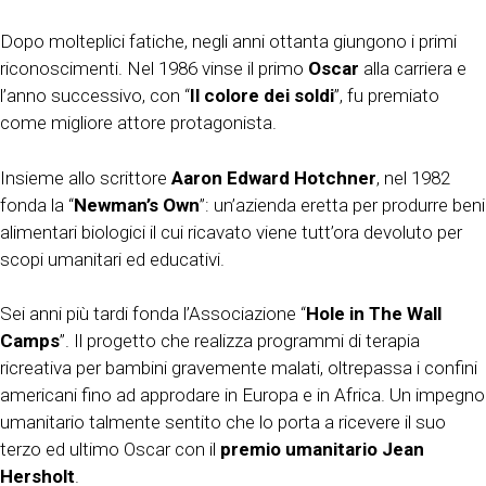
Dopo molteplici fatiche, negli anni ottanta giungono i primi
riconoscimenti. Nel 1986 vinse il primo
Oscar
alla carriera e
l’anno successivo, con “
Il colore dei soldi
”, fu premiato
come migliore attore protagonista.
Insieme allo scrittore
Aaron Edward Hotchner
, nel 1982
fonda la “
Newman’s Own
”: un’azienda eretta per produrre beni
alimentari biologici il cui ricavato viene tutt’ora devoluto per
scopi umanitari ed educativi.
Sei anni più tardi fonda l’Associazione “
Hole in The Wall
Camps
”. Il progetto che realizza programmi di terapia
ricreativa per bambini gravemente malati, oltrepassa i confini
americani fino ad approdare in Europa e in Africa. Un impegno
umanitario talmente sentito che lo porta a ricevere il suo
terzo ed ultimo Oscar con il
premio umanitario Jean
Hersholt
.