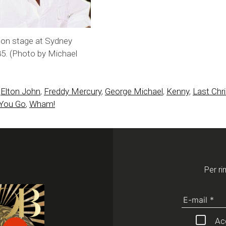
 on stage at Sydney
85. (Photo by Michael
,
Elton John
,
Freddy Mercury
,
George Michael
,
Kenny
,
Last Chr
 You Go
,
Wham!
Per ri
Acc