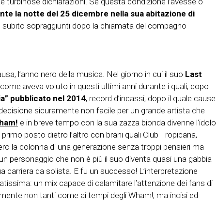
ue turbinose dichiarazioni. Se questa condizione l’avesse o
te la notte del 25 dicembre nella sua abitazione di
i subito sopraggiunti dopo la chiamata del compagno
a, l’anno nero della musica. Nel giorno in cui il suo
Last
e aveva voluto in questi ultimi anni durante i quali, dopo
” pubblicato nel 2014
, record d’incassi, dopo il quale cause
 decisione sicuramente non facile per un grande artista che
ham!
e in breve tempo con la sua zazza bionda divenne l’idolo
rimo posto dietro l’altro con brani quali Club Tropicana,
ero la colonna di una generazione senza troppi pensieri ma
 un personaggio che non è più il suo diventa quasi una gabbia
ua carriera da solista. E fu un successo! L’interpretazione
tissima: un mix capace di calamitare l’attenzione dei fans di
amente non tanti come ai tempi degli Wham!, ma incisi ed