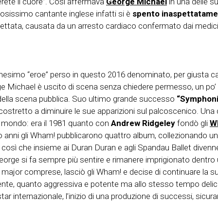
rete il cuore”. Così affermava
George Michael
in una delle s
osissimo cantante inglese infatti si è
spento inaspettatamen
ttata, causata da un arresto cardiaco confermato dai medic
nesimo “eroe” perso in questo 2016 denominato, per giusta caus
ichael è uscito di scena senza chiedere permesso, un po’ com
o della scena pubblica. Suo ultimo grande successo
“Symphonia
costretto a diminuire le sue apparizioni sul palcoscenico. Una
zzo mondo: era il 1981 quanto con
Andrew Ridgeley
fondò gli
W
o anni gli Wham! pubblicarono quattro album, collezionando un p
 così che insieme ai Duran Duran e agli Spandau Ballet divenn
George si fa sempre più sentire e rimanere imprigionato dentro
i e major comprese, lasciò gli Wham! e decise di continuare la s
ente, quanto aggressiva e potente ma allo stesso tempo delica
internazionale, l’inizio di una produzione di successi, sicur