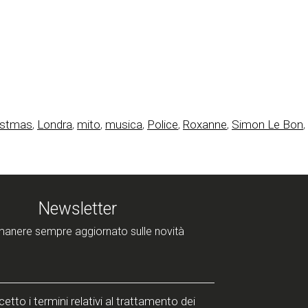
istmas
,
Londra
,
mito
,
musica
,
Police
,
Roxanne
,
Simon Le Bon
,
Newsletter
manere sempre aggiornato sulle novità
etto i termini relativi al trattamento dei