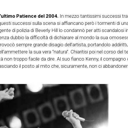
l’ultimo Patience del 2004.
In mezzo tantissimi successi tra
i questi successi sulla scena si affiancano però i tormenti di 
ente di polizia di Beverly Hill lo condannò per atti scandalosi
za dubbio la difficoltà di dichiarare al mondo la sua omosessua
rovocò sempre grande disagio dell’artista, portandolo addirittu
ell’ammettere la sua vera “natura”. Chiaritisi poi nel corso del 
tà non troppo facile da dire. Al suo fianco Kenny, il compagno
lasciando il posto al mito che, sicuramente, non ci abbandoner