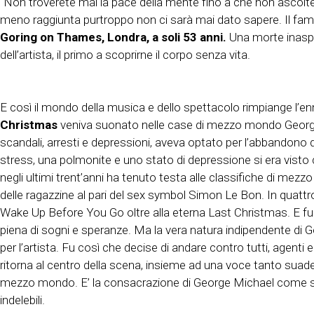
“Non troverete mai la pace della mente fino a che non ascolte
meno raggiunta purtroppo non ci sarà mai dato sapere. Il fam
Goring on Thames, Londra, a soli 53 anni.
Una morte inaspe
dell’artista, il primo a scoprirne il corpo senza vita.
E così il mondo della musica e dello spettacolo rimpiange l’en
Christmas
veniva suonato nelle case di mezzo mondo George M
scandali, arresti e depressioni, aveva optato per l’abbandon
stress, una polmonite e uno stato di depressione si era visto 
negli ultimi trent’anni ha tenuto testa alle classifiche di me
delle ragazzine al pari del sex symbol Simon Le Bon. In quattr
Wake Up Before You Go oltre alla eterna Last Christmas. E fu
piena di sogni e speranze. Ma la vera natura indipendente di 
per l’artista. Fu così che decise di andare contro tutti, agent
ritorna al centro della scena, insieme ad una voce tanto suad
mezzo mondo. E’ la consacrazione di George Michael come star 
indelebili.