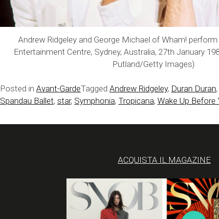
Andrew Ridgeley and George Michael of Wham! perform
Entertainment Centre, Sydney, Australia, 27th January 19
Putland/Getty Images)
Posted in
Avant-Garde
Tagged
Andrew Ridgeley
,
Duran Duran
Spandau Ballet
,
star
,
Symphonia
,
Tropicana
,
Wake Up Before
ACQUISTA IL MAGAZINE