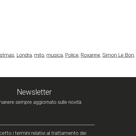
istmas
,
Londra
,
mito
,
musica
,
Police
,
Roxanne
,
Simon Le Bon
,
Newsletter
manere sempre aggiornato sulle novità
etto i termini relativi al trattamento dei