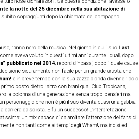
ue turbinose dichiarazioni. Se questa condizione l’avesse o
te la notte del 25 dicembre nella sua abitazione di
i subito sopraggiunti dopo la chiamata del compagno
a, l’anno nero della musica. Nel giorno in cui il suo
Last
e aveva voluto in questi ultimi anni durante i quali, dopo
” pubblicato nel 2014
, record d’incassi, dopo il quale cause
 decisione sicuramente non facile per un grande artista che
ham!
e in breve tempo con la sua zazza bionda divenne l’idolo
rimo posto dietro l’altro con brani quali Club Tropicana,
ero la colonna di una generazione senza troppi pensieri ma
 un personaggio che non è più il suo diventa quasi una gabbia
ua carriera da solista. E fu un successo! L’interpretazione
tissima: un mix capace di calamitare l’attenzione dei fans di
amente non tanti come ai tempi degli Wham!, ma incisi ed