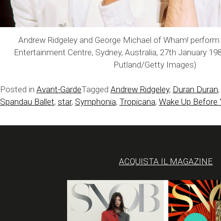
Andrew Ridgeley and George Michael of Wham! perform
Entertainment Centre, Sydney, Australia, 27th January 19
Putland/Getty Images)
Posted in
Avant-Garde
Tagged
Andrew Ridgeley
,
Duran Duran
Spandau Ballet
,
star
,
Symphonia
,
Tropicana
,
Wake Up Before
ACQUISTA IL MAGAZINE