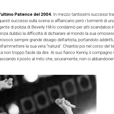
l’ultimo Patience del 2004.
In mezzo tantissimi successi tra
i questi successi sulla scena si affiancano però i tormenti di 
ente di polizia di Beverly Hill lo condannò per atti scandalosi
za dubbio la difficoltà di dichiarare al mondo la sua omosessua
rovocò sempre grande disagio dell’artista, portandolo addirittu
ell’ammettere la sua vera “natura”. Chiaritisi poi nel corso del 
tà non troppo facile da dire. Al suo fianco Kenny, il compagno
lasciando il posto al mito che, sicuramente, non ci abbandoner