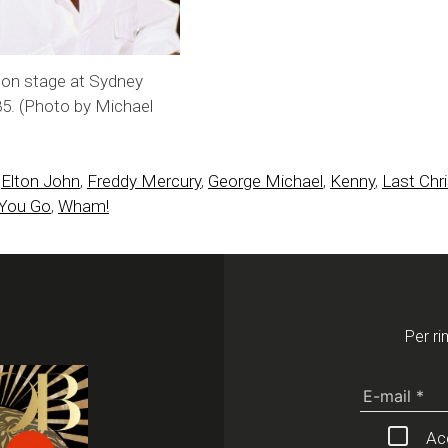
 on stage at Sydney
85. (Photo by Michael
,
Elton John
,
Freddy Mercury
,
George Michael
,
Kenny
,
Last Chr
 You Go
,
Wham!
Per ri
Acc