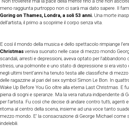
“Non troverete mai la pace della mente fino a che non ascolte
meno raggiunta purtroppo non ci sarà mai dato sapere. Il fam
Goring on Thames, Londra, a soli 53 anni.
Una morte inaspe
dell’artista, il primo a scoprirne il corpo senza vita.
E così il mondo della musica e dello spettacolo rimpiange l’en
Christmas
veniva suonato nelle case di mezzo mondo George M
scandali, arresti e depressioni, aveva optato per l’abbandon
stress, una polmonite e uno stato di depressione si era visto 
negli ultimi trent’anni ha tenuto testa alle classifiche di me
delle ragazzine al pari del sex symbol Simon Le Bon. In quattr
Wake Up Before You Go oltre alla eterna Last Christmas. E fu
piena di sogni e speranze. Ma la vera natura indipendente di 
per l’artista. Fu così che decise di andare contro tutti, agent
ritorna al centro della scena, insieme ad una voce tanto suad
mezzo mondo. E’ la consacrazione di George Michael come star 
indelebili.