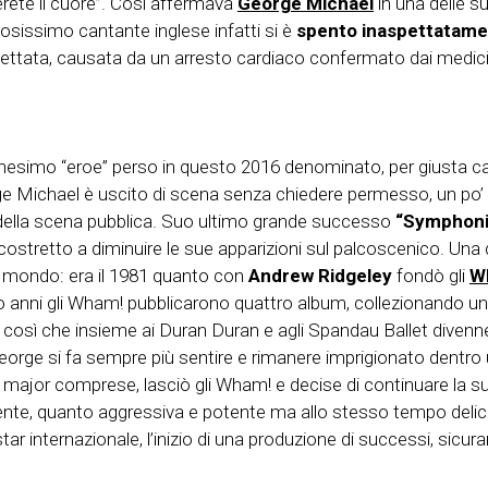
rete il cuore”. Così affermava
George Michael
in una delle s
osissimo cantante inglese infatti si è
spento inaspettatamen
ttata, causata da un arresto cardiaco confermato dai medic
nesimo “eroe” perso in questo 2016 denominato, per giusta caus
ichael è uscito di scena senza chiedere permesso, un po’ com
o della scena pubblica. Suo ultimo grande successo
“Symphonia
costretto a diminuire le sue apparizioni sul palcoscenico. Una
zzo mondo: era il 1981 quanto con
Andrew Ridgeley
fondò gli
W
o anni gli Wham! pubblicarono quattro album, collezionando un p
 così che insieme ai Duran Duran e agli Spandau Ballet divenn
George si fa sempre più sentire e rimanere imprigionato dentro
i e major comprese, lasciò gli Wham! e decise di continuare la s
ente, quanto aggressiva e potente ma allo stesso tempo delica
internazionale, l’inizio di una produzione di successi, sicur