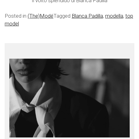
Il volto splendido di Blanca Padilla
Posted in
(The)Modé
Tagged
Blanca Padilla
,
modella
,
top
model