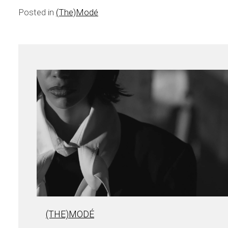
Posted in
(The)Modé
(THE)MODÉ