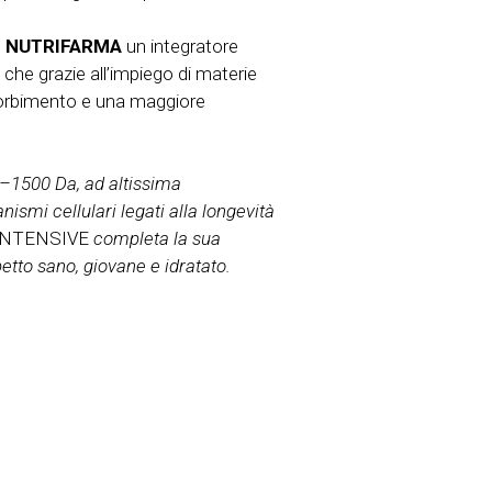
io NUTRIFARMA
un integratore
, che grazie all’impiego di materie
ssorbimento e una maggiore
0–1500 Da, ad altissima
ismi cellulari legati alla longevità
INTENSIVE
completa la sua
tto sano, giovane e idratato.