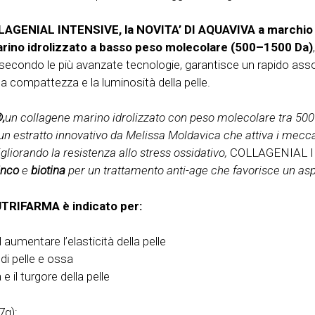
AGENIAL INTENSIVE, la NOVITA’ DI AQUAVIVA a march
rino idrolizzato a basso peso molecolare (500–1500 Da)
te secondo le più avanzate tecnologie, garantisce un rapido a
, la compattezza e la luminosità della pelle.
,
un collagene marino idrolizzato con peso molecolare tra 50
 un estratto innovativo da Melissa Moldavica che attiva i meccan
gliorando la resistenza allo stress ossidativo,
COLLAGENIAL 
inco
e
biotina
per un trattamento anti-age che favorisce un aspe
RIFARMA è indicato per:
d aumentare l’elasticità della pelle
 di pelle e ossa
 e il turgore della pelle
7g):