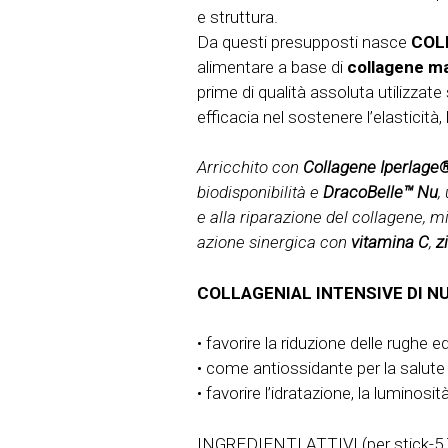
e struttura.
Da questi presupposti nasce
COLL
alimentare a base di
collagene ma
prime di qualità assoluta utilizza
efficacia nel sostenere l’elasticità
Arricchito con
Collagene Iperlage®
biodisponibilità e
DracoBelle™ Nu
,
e alla riparazione del collagene, mi
azione sinergica con
vitamina C
,
z
COLLAGENIAL INTENSIVE DI NUT
• favorire la riduzione delle rughe e
• come antiossidante per la salute
• favorire l’idratazione, la luminosità
INGREDIENTI ATTIVI (per stick-5,