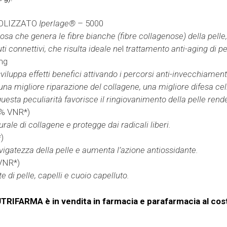
OLIZZATO
Iperlage®
– 5000
osa che genera le fibre bianche (fibre collagenose) della pelle, 
uti connettivi, che risulta ideale ne
l
trattamento anti-aging di pel
mg
viluppa effetti benefici attivando i percorsi anti-invecchiament
 migliore riparazione del collagene, una migliore difesa cel
questa peculiarità favorisce il ringiovanimento della pelle ren
% VNR*)
ale di collagene e protegge dai radicali liberi.
)
levigatezza della pelle e aumenta l’azione antiossidante.
VNR*)
te di pelle, capelli e cuoio capelluto.
FARMA è in vendita in farmacia e parafarmacia al cost