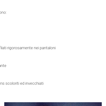
ono:
filati rigorosamente nei pantaloni
ante
ns scoloriti ed invecchiati