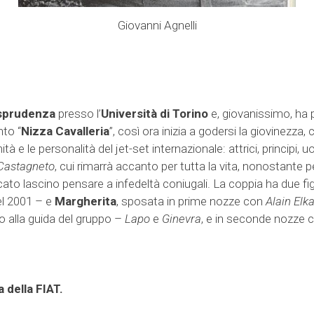
Giovanni Agnelli
isprudenza
presso l’
Università di Torino
e, giovanissimo, ha 
nto “
Nizza Cavalleria
”, così ora inizia a godersi la giovinezz
 e le personalità del jet-set internazionale: attrici, principi, u
 Castagneto
, cui rimarrà accanto per tutta la vita, nonostante p
cato lascino pensare a infedeltà coniugali. La coppia ha due fig
el 2001 – e
Margherita
, sposata in prime nozze con
Alain Elk
o alla guida del gruppo –
Lapo
e
Ginevra
, e in seconde nozze c
 della FIAT.