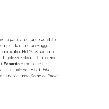
preso parte al secondo conflitto
a, compiendo numerosi viaggi,
omini politici .Nel 1953 sposa la
ettegolezzi e alcune dichiarazioni
li,
Edoardo
– morto celibe,
ann
, dal quale ha tre figli,
John
on il nobile russo
Serge de Pahlen
,