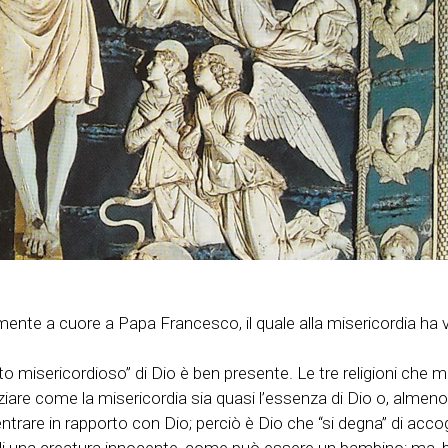
mente a cuore a Papa Francesco, il quale alla misericordia ha v
“volto misericordioso” di Dio è ben presente. Le tre religioni
nziare come la misericordia sia quasi l’essenza di Dio o, almeno
entrare in rapporto con Dio; perciò è Dio che “si degna” di acc
i una creatura innocente, come può essere un bambino; ma, be