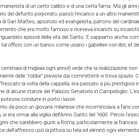
 manierista di un certo calibro e di una certa fama. Ma gli anni
io del defunto porporato, passò l’incarico a un altro manierista
ita di San Matteo, apostolo ed evangelista, patrono del cardinal
l momento che era molto famoso e riceveva incarichi su incarich
guardato episodi della vita del Santo. E sappiamo anche come 
l officio con un banco come usano i gabellieri con libri, et de
no centinaia di migliaia ogni anno!) vede che la realizzazione no
iente delle “robbe” previste dai committenti vi trova spazio.
escato la volta della cappella, era passato a più prestigiosi inc
one di alcune stanze del Palazzo Senatorio in Campidoglio. L’es
, potesse condurre in porto i lavori.
unto da poco un giovane milanese che incominciava a farsi con
 si era ormai alla vigilia dell’Anno Santo del 1600. Perciò l’es
rini che sarebbero giunti a Roma, particolarmente ai francesi.
ce dell’affresco usò la pittura su tela ed eliminò ogni elemento