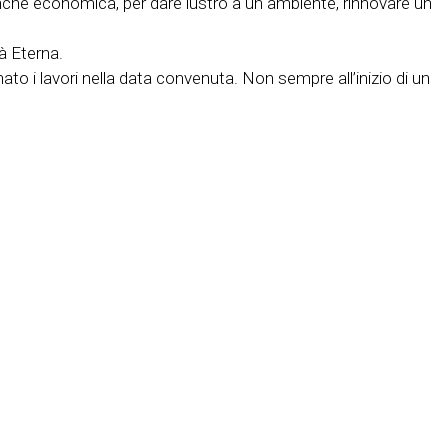
anche economica, per dare lustro a un ambiente, rinnovare un
tà Eterna.
ato i lavori nella data convenuta. Non sempre all’inizio di un