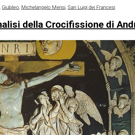
,
Giubileo
,
Michelangelo Merisi
,
San Luigi dei Francesi
lisi della Crocifissione di And