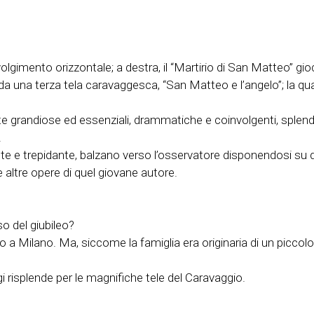
svolgimento orizzontale; a destra, il “Martirio di San Matteo” gio
 da una terza tela caravaggesca, “San Matteo e l’angelo”; la 
nte grandiose ed essenziali, drammatiche e coinvolgenti, splend
.
te e trepidante, balzano verso l’osservatore disponendosi su 
e altre opere di quel giovane autore.
so del giubileo?
 a Milano. Ma, siccome la famiglia era originaria di un piccol
i risplende per le magnifiche tele del Caravaggio.