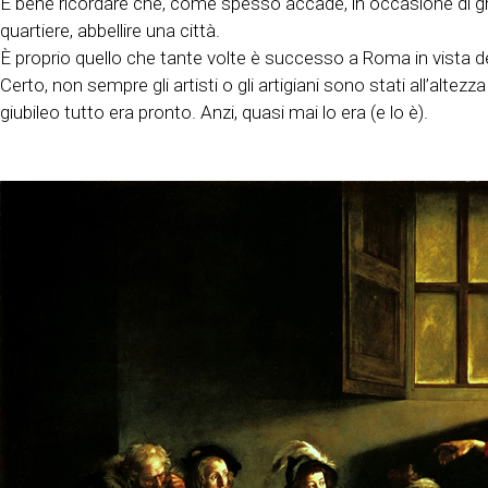
È bene ricordare che, come spesso accade, in occasione di gra
quartiere, abbellire una città.
È proprio quello che tante volte è successo a Roma in vista dei v
Certo, non sempre gli artisti o gli artigiani sono stati all’al
giubileo tutto era pronto. Anzi, quasi mai lo era (e lo è).