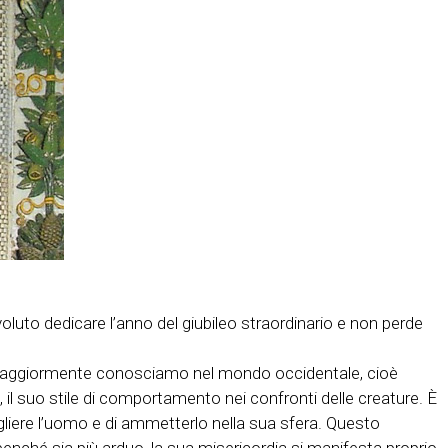
oluto dedicare l’anno del giubileo straordinario e non perde
 che maggiormente conosciamo nel mondo occidentale, cioè
, il suo stile di comportamento nei confronti delle creature. È
ogliere l’uomo e di ammetterlo nella sua sfera. Questo
nché sia più arduo, la sua misericordia si manifesta proprio