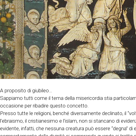
A proposito di giubileo…
Sappiamo tutti come il tema della misericordia stia particolar
occasione per ribadire questo concetto.
Presso tutte le religioni, benché diversamente declinato, il 
l’ebraismo, il cristianesimo e l’islam, non si stancano di evide
evidente, infatti, che nessuna creatura può essere “degna” di 
comportamento della divinità si comprende quando si tratta d