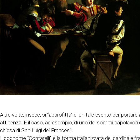
Altre volte, invece, si “approfitta” di un tale evento per port
attinenza. È il caso, ad esempio, di uno dei sommi capolavori del
chiesa di San Luigi dei Francesi.
Il cognome “Contarelli” è la forma italianizzata del cardinale