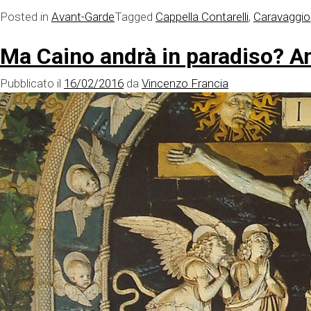
Posted in
Avant-Garde
Tagged
Cappella Contarelli
,
Caravaggio
Ma Caino andrà in paradiso? Ana
Pubblicato il
16/02/2016
da
Vincenzo Francia