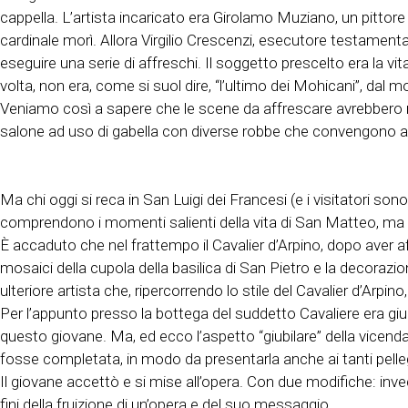
cappella. L’artista incaricato era Girolamo Muziano, un pittore
cardinale morì. Allora Virgilio Crescenzi, esecutore testamentar
eseguire una serie di affreschi. Il soggetto prescelto era la v
volta, non era, come si suol dire, “l’ultimo dei Mohicani”, da
Veniamo così a sapere che le scene da affrescare avrebbero ri
salone ad uso di gabella con diverse robbe che convengono a ta
Ma chi oggi si reca in San Luigi dei Francesi (e i visitatori so
comprendono i momenti salienti della vita di San Matteo, ma n
È accaduto che nel frattempo il Cavalier d’Arpino, dopo aver affr
mosaici della cupola della basilica di San Pietro e la decorazi
ulteriore artista che, ripercorrendo lo stile del Cavalier d’Arpino
Per l’appunto presso la bottega del suddetto Cavaliere era gi
questo giovane. Ma, ed ecco l’aspetto “giubilare” della vicenda,
fosse completata, in modo da presentarla anche ai tanti pelleg
Il giovane accettò e si mise all’opera. Con due modifiche: inve
fini della fruizione di un’opera e del suo messaggio.