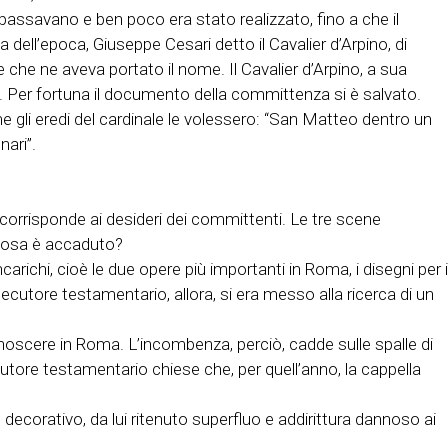
 passavano e ben poco era stato realizzato, fino a che il
 dell’epoca, Giuseppe Cesari detto il Cavalier d’Arpino, di
e che ne aveva portato il nome. Il Cavalier d’Arpino, a sua
i. Per fortuna il documento della committenza si è salvato.
gli eredi del cardinale le volessero: “San Matteo dentro un
nari”.
n corrisponde ai desideri dei committenti. Le tre scene
 Cosa è accaduto?
arichi, cioè le due opere più importanti in Roma, i disegni per i
ecutore testamentario, allora, si era messo alla ricerca di un
oscere in Roma. L’incombenza, perciò, cadde sulle spalle di
ecutore testamentario chiese che, per quell’anno, la cappella
 decorativo, da lui ritenuto superfluo e addirittura dannoso ai