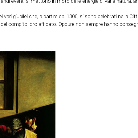
ndi eventi si mettono in moto delle energie di varia natura, 
ari giubilei che, a partire dal 1300, si sono celebrati nella Cit
tezza del compito loro affidato. Oppure non sempre hanno consegn