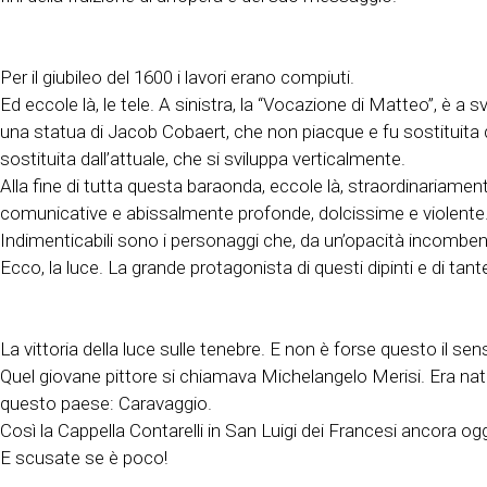
Per il giubileo del 1600 i lavori erano compiuti.
Ed eccole là, le tele. A sinistra, la “Vocazione di Matteo”, è a 
una statua di Jacob Cobaert, che non piacque e fu sostituita
sostituita dall’attuale, che si sviluppa verticalmente.
Alla fine di tutta questa baraonda, eccole là, straordinariame
comunicative e abissalmente profonde, dolcissime e violente
Indimenticabili sono i personaggi che, da un’opacità incomben
Ecco, la luce. La grande protagonista di questi dipinti e di tant
La vittoria della luce sulle tenebre. E non è forse questo il sen
Quel giovane pittore si chiamava Michelangelo Merisi. Era nato
questo paese: Caravaggio.
Così la Cappella Contarelli in San Luigi dei Francesi ancora ogg
E scusate se è poco!