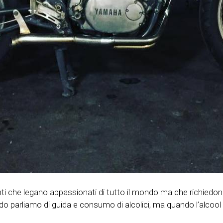
nti che legano appassionati di tutto il mondo ma che richiedo
do parliamo di guida e consumo di alcolici, ma quando l’alcool 