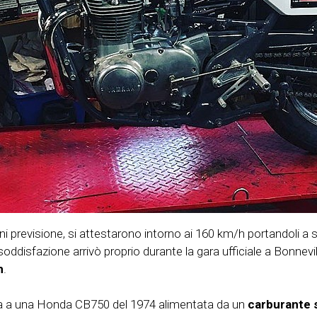
ni previsione, si attestarono intorno ai 160 km/h portandoli a s
ddisfazione arrivò proprio durante la gara ufficiale a Bonnevil
h
.
ella a una Honda CB750 del 1974 alimentata da un
carburante 