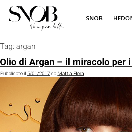
Skip
to
SNOB
HEDO
content
Tag:
argan
Olio di Argan – il miracolo per i
Pubblicato il
5/01/2017
da
Mattia Flora