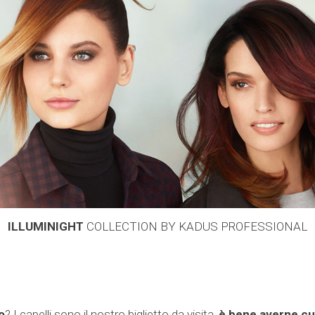
ILLUMINIGHT
COLLECTION BY KADUS PROFESSIONAL
o
? I capelli sono il nostro biglietto da visita,
è bene averne cu