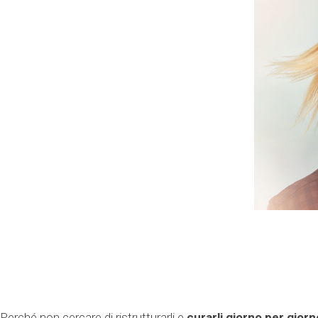
Perché non cercare di ristrutturarli e
curarli giorno per giorn