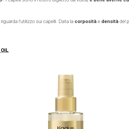
uarda l’utilizzo sui capelli. Data la
corposità
e
densità
del p
 OIL
.