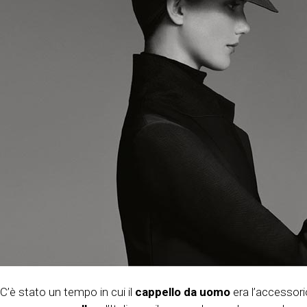
C’è stato un tempo in cui il
cappello da uomo
era l’accessori