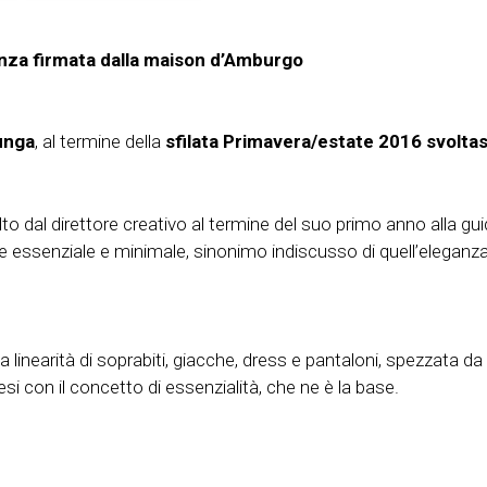
ganza firmata dalla maison d’Amburgo
unga
, al termine della
sfilata Primavera/estate 2016 svoltasi
lto dal direttore creativo al termine del suo primo anno alla g
ile essenziale e minimale, sinonimo indiscusso di quell’elega
, la linearità di soprabiti, giacche, dress e pantaloni, spezzata
tesi con il concetto di essenzialità, che ne è la base.