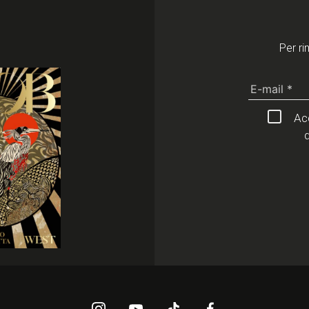
Per ri
Acc
d