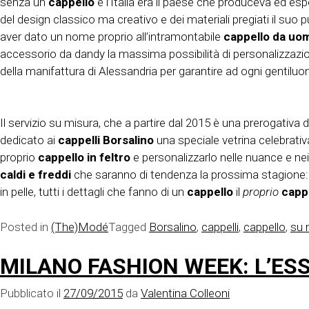
senza un
cappello
e l’Italia era il paese che produceva ed esp
del design classico ma creativo e dei materiali pregiati il suo pu
aver dato un nome proprio all’intramontabile
cappello da uom
accessorio da dandy la massima possibilità di personalizzaz
della manifattura di Alessandria per garantire ad ogni gentilu
Il servizio su misura, che a partire dal 2015 è una prerogativa 
dedicato ai
cappelli Borsalino
una speciale vetrina celebrativa 
proprio
cappello in feltro
e personalizzarlo nelle nuance e nei 
caldi e freddi
che saranno di tendenza la prossima stagione: gia
in pelle, tutti i dettagli che fanno di un
cappello
il
proprio
capp
Posted in
(The)Modé
Tagged
Borsalino
,
cappelli
,
cappello
,
su 
MILANO FASHION WEEK: L’ESS
Pubblicato il
27/09/2015
da
Valentina Colleoni