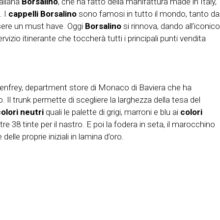
taliana
Borsalino
, che ha fatto della manifattura made in Italy,
. I
cappelli Borsalino
sono famosi in tutto il mondo, tanto da
ssere un must have. Oggi
Borsalino
si rinnova, dando all’iconico
ervizio itinerante che toccherà tutti i principali punti vendita
Lodenfrey, department store di Monaco di Baviera che ha
o. Il trunk permette di scegliere la larghezza della tesa del
olori neutri
quali le palette di grigi, marroni e blu ai
colori
 38 tinte per il nastro. E poi la fodera in seta, il marocchino
delle proprie iniziali in lamina d’oro.