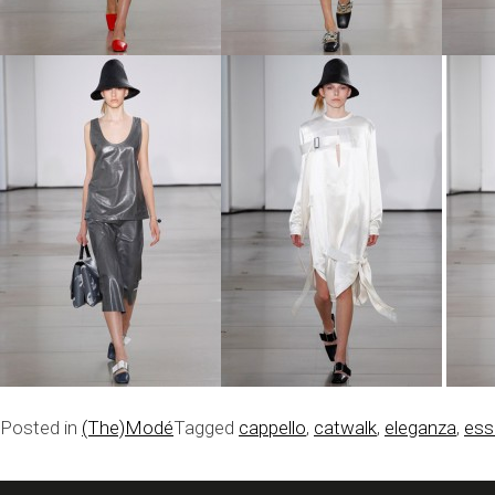
Posted in
(The)Modé
Tagged
cappello
,
catwalk
,
eleganza
,
ess