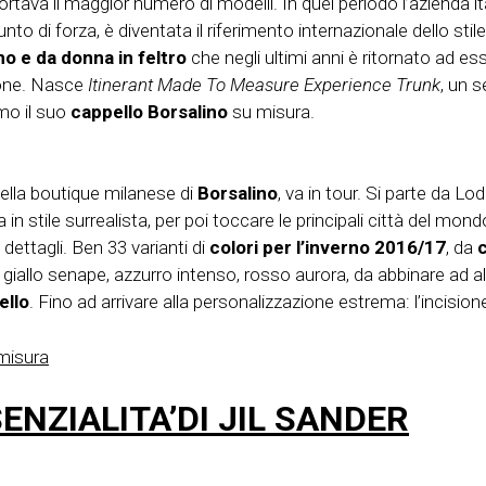
ortava il maggior numero di modelli. In quel periodo l’azienda i
nto di forza, è diventata il riferimento internazionale dello stile
o e da donna in feltro
che negli ultimi anni è ritornato ad e
ione. Nasce
Itinerant Made To Measure Experience Trunk
, un s
omo il suo
cappello Borsalino
su misura.
della boutique milanese di
Borsalino
, va in tour. Si parte da 
in stile surrealista, per poi toccare le principali città del mond
dettagli. Ben 33 varianti di
colori per l’inverno 2016/17
, da
c
llo senape, azzurro intenso, rosso aurora, da abbinare ad altre
ello
. Fino ad arrivare alla personalizzazione estrema: l’incisione 
misura
ENZIALITA’DI JIL SANDER