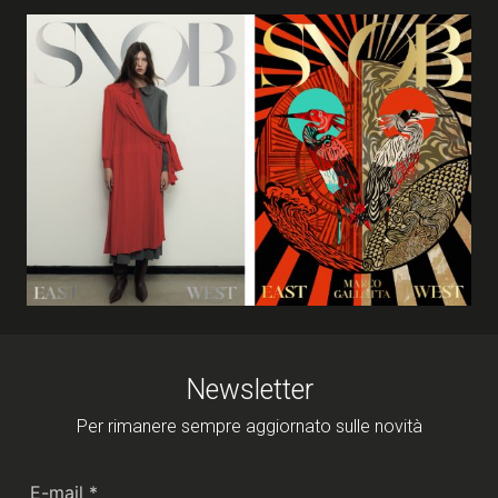
musical
insieme
a
France
Maria
Colom
Newsletter
Per rimanere sempre aggiornato sulle novità