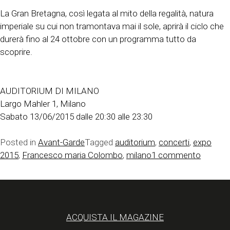
La Gran Bretagna, così legata al mito della regalità, natura
imperiale su cui non tramontava mai il sole, aprirà il ciclo che
durerà fino al 24 ottobre con un programma tutto da
scoprire.
AUDITORIUM DI MILANO
Largo Mahler 1, Milano
Sabato 13/06/2015 dalle 20:30 alle 23:30
Posted in
Avant-Garde
Tagged
auditorium
,
concerti
,
expo
su
2015
,
Francesco maria Colombo
,
milano
1 commento
“Around
the
world”,
il
ACQUISTA IL MAGAZINE
viaggio