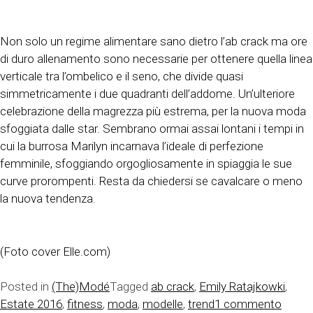
Non solo un regime alimentare sano dietro l’ab crack ma ore
di duro allenamento sono necessarie per ottenere quella linea
verticale tra l’ombelico e il seno, che divide quasi
simmetricamente i due quadranti dell’addome. Un’ulteriore
celebrazione della magrezza più estrema, per la nuova moda
sfoggiata dalle star. Sembrano ormai assai lontani i tempi in
cui la burrosa Marilyn incarnava l’ideale di perfezione
femminile, sfoggiando orgogliosamente in spiaggia le sue
curve prorompenti. Resta da chiedersi se cavalcare o meno
la nuova tendenza.
(Foto cover Elle.com)
Posted in
(The)Modé
Tagged
ab crack
,
Emily Ratajkowki
,
su
Estate 2016
,
fitness
,
moda
,
modelle
,
trend
1 commento