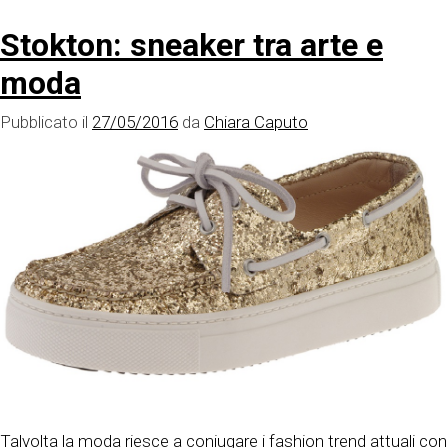
Prova
Stokton: sneaker tra arte e
costu
è
moda
scopp
l’ab
Pubblicato il
27/05/2016
da
Chiara Caputo
crack
mania
Talvolta la moda riesce a coniugare i fashion trend attuali con