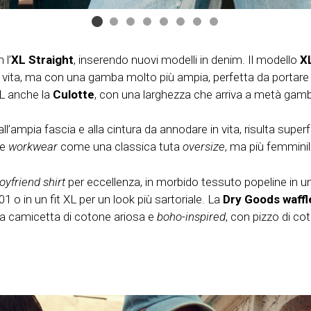
 l’
XL Straight
, inserendo nuovi modelli in denim. Il modello
X
n vita, ma con una gamba molto più ampia, perfetta da portare
 XL anche la
Culotte
, con una larghezza che arriva a metà gamba 
all’ampia fascia e alla cintura da annodare in vita, risulta sup
ze
workwear
come una classica tuta
oversize
, ma più femminil
oyfriend shirt
per eccellenza, in morbido tessuto popeline in un
01 o in un fit XL per un look più sartoriale. La
Dry Goods waffl
na camicetta di cotone ariosa e
boho-inspired
, con pizzo di co