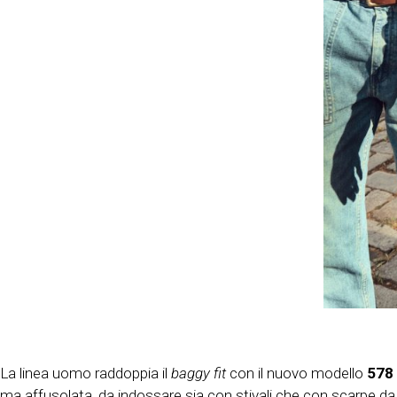
La linea uomo raddoppia il
baggy fit
con il nuovo modello
578
ma affusolata, da indossare sia con stivali che con scarpe da