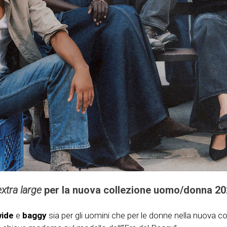
extra large
per la nuova collezione uomo/donna 2
ide
e
baggy
sia per gli uomini che per le donne nella nuova c