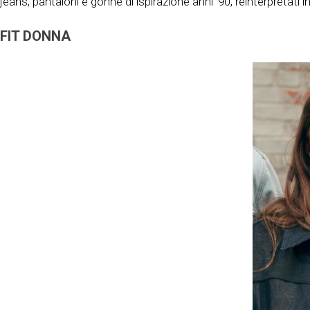
jeans, pantaloni e gonne di ispirazione anni ’90, reinterpretati
FIT DONNA