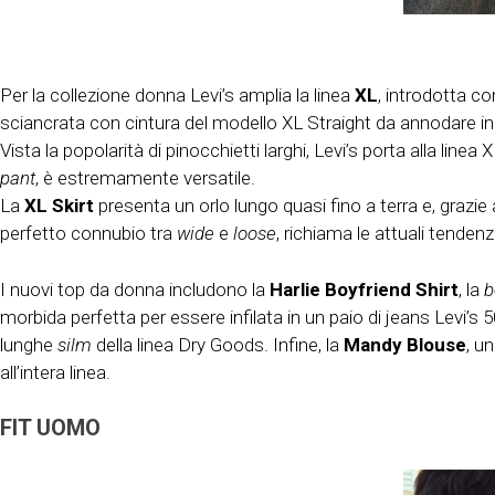
Per la collezione donna Levi’s amplia la linea
XL
, introdotta con
sciancrata con cintura del modello XL Straight da annodare i
Vista la popolarità di pinocchietti larghi, Levi’s porta alla linea
pant
, è estremamente versatile.
La
XL Skirt
presenta un orlo lungo quasi fino a terra e, grazie 
perfetto connubio tra
wide
e
loose
, richiama le attuali tenden
I nuovi top da donna includono la
Harlie Boyfriend Shirt
, la
b
morbida perfetta per essere infilata in un paio di jeans Levi’s 5
lunghe
silm
della linea Dry Goods. Infine, la
Mandy Blouse
, u
all’intera linea.
FIT UOMO