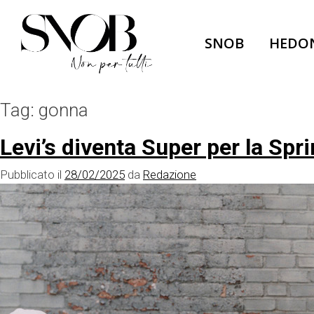
Skip
to
SNOB
HEDO
content
Tag:
gonna
Levi’s diventa Super per la S
Pubblicato il
28/02/2025
da
Redazione