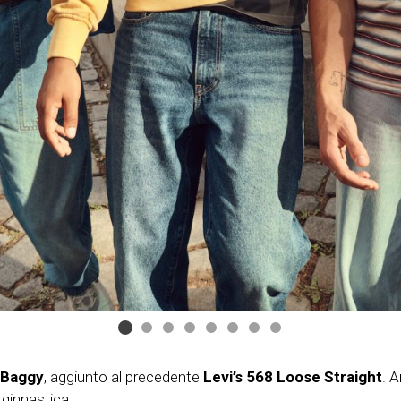
 Baggy
, aggiunto al precedente
Levi’s 568 Loose Straight
. 
 ginnastica.