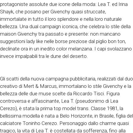
protagoniste assolute due icone della moda: Lea T. ed Irina
Shayk, che posano per Givenchy quasi struccate,
immortalate in tutto il loro splendore e nella loro naturale
bellezza. Una dual campaign iconica, che celebra lo stile della
maison Givenchy tra passato e presente: non mancano
suggestioni lady like nelle borse preziose dal piglio bon ton,
declinate ora in un inedito color melanzana. I capi svolazzano
invece impalpabili tra le dune del deserto.
Gli scatti della nuova campagna pubblicitaria, realizzati dal duo
creativo di Mert & Marcus, immortalano lo stile Givenchy e la
bellezza delle due muse scelte da Riccardo Tisci. Figura
controversa e affascinante, Lea T. (pseudonimo di Lea
Cerezo), è stata la prima top model trans. Classe 1981, la
bellissima modella è nata a Belo Horizonte, in Brasile, figlia del
calciatore Toninho Cerezo. Personaggio dallo charme quasi
tragico, la vita di Lea T. è costellata da sofferenza, fino alla