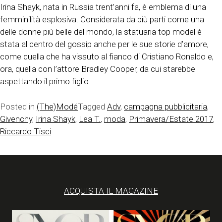
Irina Shayk, nata in Russia trent’anni fa, è emblema di una
femminilità esplosiva. Considerata da più parti come una
delle donne più belle del mondo, la statuaria top model è
stata al centro del gossip anche per le sue storie d’amore,
come quella che ha vissuto al fianco di Cristiano Ronaldo e,
ora, quella con l’attore Bradley Cooper, da cui starebbe
aspettando il primo figlio.
Posted in
(The)Modé
Tagged
Adv
,
campagna pubblicitaria
,
Givenchy
,
Irina Shayk
,
Lea T.
,
moda
,
Primavera/Estate 2017
,
Riccardo Tisci
ACQUISTA IL MAGAZINE