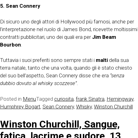
5.
Sean Connery
Di sicuro uno degli attori di Hollywood più famosi, anche per
l’interpretazione nel ruolo di James Bond, ricevette moltissimi
contratti pubblicitari, uno dei quali era per
Jim Beam
Bourbon
.
Tuttavia i suoi preferiti sono sempre stati i
malti
della sua
terra natale, tanto che una volta, quando gli è stato chiesto
del suo bell’aspetto, Sean Connery disse che era
“senza
dubbio dovuto al whisky scozzese”
.
Posted in
Menu
Tagged
curiosita
,
frank Sinatra
,
Hemingway
,
Humphrey Bogart
,
Sean Connery
,
Whisky
,
Winston Churchill
Winston Churchill, Sangue,
fatica, lacrime e sudore, 13