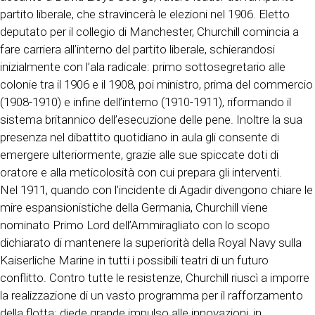
partito liberale, che stravincerà le elezioni nel 1906. Eletto
deputato per il collegio di Manchester, Churchill comincia a
fare carriera all’interno del partito liberale, schierandosi
inizialmente con l’ala radicale: primo sottosegretario alle
colonie tra il 1906 e il 1908, poi ministro, prima del commercio
(1908-1910) e infine dell’interno (1910-1911), riformando il
sistema britannico dell’esecuzione delle pene. Inoltre la sua
presenza nel dibattito quotidiano in aula gli consente di
emergere ulteriormente, grazie alle sue spiccate doti di
oratore e alla meticolosità con cui prepara gli interventi.
Nel 1911, quando con l’incidente di Agadir divengono chiare le
mire espansionistiche della Germania, Churchill viene
nominato Primo Lord dell’Ammiragliato con lo scopo
dichiarato di mantenere la superiorità della Royal Navy sulla
Kaiserliche Marine in tutti i possibili teatri di un futuro
conflitto. Contro tutte le resistenze, Churchill riuscì a imporre
la realizzazione di un vasto programma per il rafforzamento
della flotta: diede grande impulso alle innovazioni, in