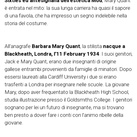
Sixties ed antesignana dell’estetica Mod
, Mary Quant
è entrata nel mito: la sua lunga carriera ha quasi il sapore
di una favola, che ha impresso un segno indelebile nella
storia del costume.
All’anagrafe
Barbara Mary Quant
, la stilista
nacque a
Blackheath, Londra, l’11 February 1934
. I suoi genitori,
Jack e Mary Quant, erano due insegnanti di origine
gallese entrambi provenienti da famiglie di minatori. Dopo
essersi laureati alla Cardiff University i due si erano
trasferiti a Londra per insegnare nelle scuole. La giovane
Mary, dopo aver frequentato la Blackheath High School,
studia illustrazione presso il Goldsmiths College. I genitori
sognano per lei un futuro di insegnante, ma si trovano
ben presto a dover fare i conti con l’animo ribelle della
giovane.