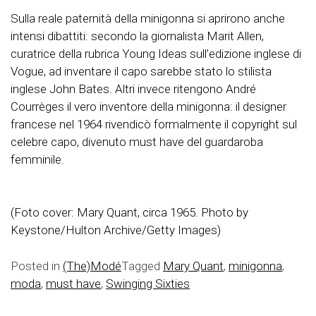
Sulla reale paternità della minigonna si aprirono anche
intensi dibattiti: secondo la giornalista Marit Allen,
curatrice della rubrica Young Ideas sull’edizione inglese di
Vogue, ad inventare il capo sarebbe stato lo stilista
inglese John Bates. Altri invece ritengono André
Courrèges il vero inventore della minigonna: il designer
francese nel 1964 rivendicò formalmente il copyright sul
celebre capo, divenuto must have del guardaroba
femminile.
(Foto cover: Mary Quant, circa 1965. Photo by
Keystone/Hulton Archive/Getty Images)
Posted in
(The)Modé
Tagged
Mary Quant
,
minigonna
,
moda
,
must have
,
Swinging Sixties