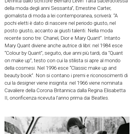
Definita dallo scrittore Bernard Levin “l’alta sacerdotessa
della moda degli anni Sessanta”, Ernestine Carter,
giornalista di moda a lei contemporanea, scriverà: “A
pochi eletti è dato di nascere nel periodo giusto, nel
posto giusto, accanto ai giusti talenti. Nella moda
recente sono tre: Chanel, Dior e Mary Quant”. Intanto
Mary Quant diviene anche autrice di libri: nel 1984 esce
“Colour by Quant”, seguito, due anni più tardi, da “Quant
on make up”, testo con cui la stilista si apre al mondo
della cosmesi. Nel 1996 esce “Classic make up and
beauty book”. Non si contano i premi e riconoscimenti di
cui la designer viene insignita: nel 1966 viene nominata
Cavaliere della Corona Britannica dalla Regina Elisabetta
II, onorificenza ricevuta l’anno prima dai Beatles.