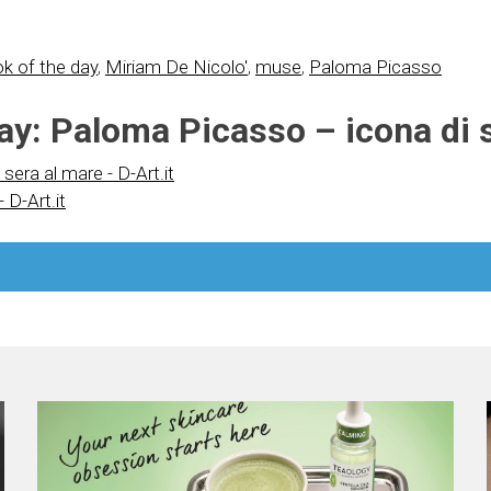
ok of the day
,
Miriam De Nicolo'
,
muse
,
Paloma Picasso
ay: Paloma Picasso – icona di s
sera al mare - D-Art.it
 D-Art.it