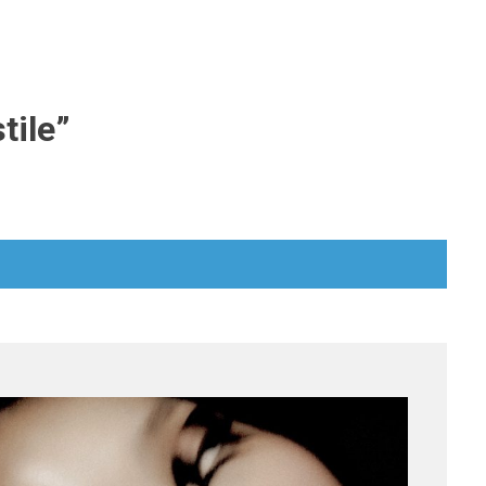
tile
”