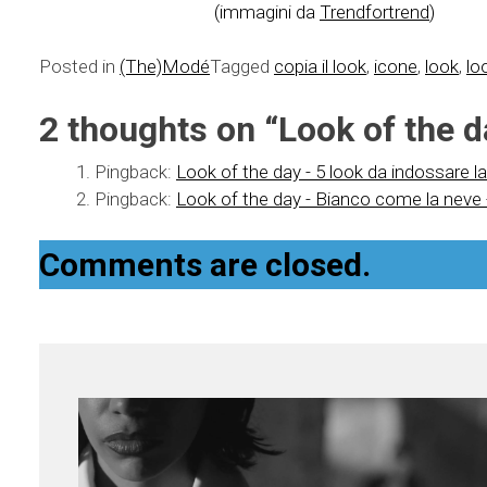
(immagini da
Trendfortrend
)
Posted in
(The)Modé
Tagged
copia il look
,
icone
,
look
,
lo
2 thoughts on “
Look of the d
Pingback:
Look of the day - 5 look da indossare la 
Pingback:
Look of the day - Bianco come la neve -
Comments are closed.