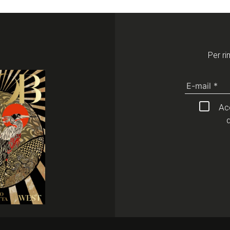
Per ri
Acc
d