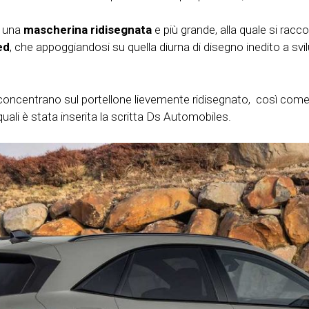
r una
mascherina ridisegnata
e più grande, alla quale si racc
ed
, che appoggiandosi su quella diurna di disegno inedito a svi
i concentrano sul portellone lievemente ridisegnato, così come l
uali è stata inserita la scritta Ds Automobiles.