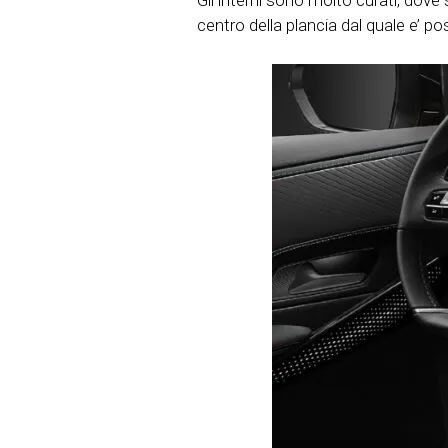
Gli interni sono molto curati, dov
centro della plancia dal quale e’ po