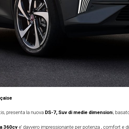
nçaise
tis, presenta la nuova
DS-7,
Suv di medie dimension
i, basa
da 360cv
e’ davvero impressionante per potenza , comfort e din