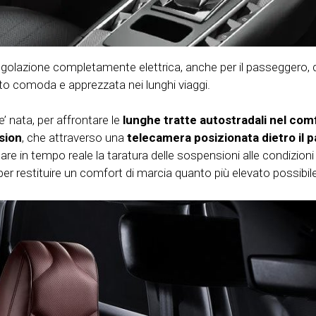
egolazione completamente elettrica, anche per il passeggero, d
lto comoda e apprezzata nei lunghi viaggi.
e’ nata, per affrontare le
lunghe tratte autostradali nel comf
sion
, che attraverso una
telecamera posizionata dietro il 
e in tempo reale la taratura delle sospensioni alle condizioni 
 per restituire un comfort di marcia quanto più elevato possibil