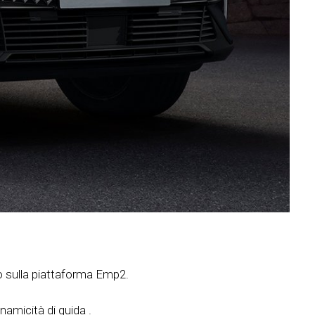
to sulla piattaforma Emp2.
amicità di guida .