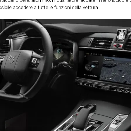
e spiccano pelle, alluminio, modanature laccate in nero lucido 
ssibile accedere a tutte le funzioni della vettura .