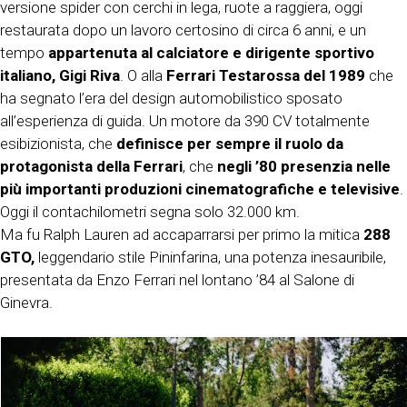
versione spider con cerchi in lega, ruote a raggiera, oggi
restaurata dopo un lavoro certosino di circa 6 anni, e un
tempo
appartenuta al calciatore e dirigente sportivo
italiano, Gigi Riva
. O alla
Ferrari Testarossa del 1989
che
ha segnato l’era del design automobilistico sposato
all’esperienza di guida. Un motore da 390 CV totalmente
esibizionista, che
definisce per sempre il ruolo da
protagonista della Ferrari
, che
negli ’80 presenzia nelle
più importanti produzioni cinematografiche e televisive
.
Oggi il contachilometri segna solo 32.000 km.
Ma fu Ralph Lauren ad accaparrarsi per primo la mitica
288
GTO,
leggendario stile Pininfarina, una potenza inesauribile,
presentata da Enzo Ferrari nel lontano ’84 al Salone di
Ginevra.