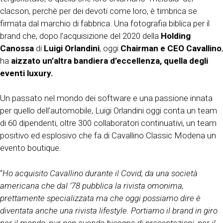
clacson, perchè per dei devoti come loro, è timbrica se
firmata dal marchio di fabbrica. Una fotografia biblica per il
brand che, dopo l’acquisizione del 2020 della
Holding
Canossa
di
Luigi Orlandini
, oggi
Chairman e CEO Cavallino
,
ha
aizzato un’altra bandiera d’eccellenza, quella degli
eventi luxury.
Un passato nel mondo dei software e una passione innata
per quello dell’automobile, Luigi Orlandini oggi conta un team
di 60 dipendenti, oltre 300 collaboratori continuativi, un team
positivo ed esplosivo che fa di Cavallino Classic Modena un
evento boutique.
“
Ho acquisito Cavallino durante il Covid, da una società
americana che dal ’78 pubblica la rivista omonima,
prettamente specializzata ma che oggi possiamo dire è
diventata anche una rivista lifestyle. Portiamo il brand in giro
per il mondo, pur non avendo bisogno di presentazioni, per il