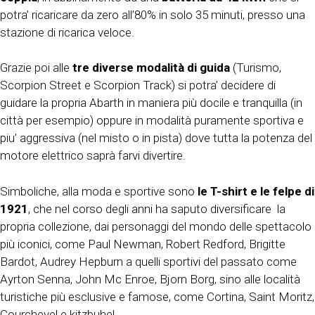
potra’ ricaricare da zero all’80% in solo 35 minuti, presso una
stazione di ricarica veloce.
Grazie poi alle
tre diverse modalità di guida
(Turismo,
Scorpion Street e Scorpion Track) si potra’ decidere di
guidare la propria Abarth in maniera più docile e tranquilla (in
città per esempio) oppure in modalità puramente sportiva e
piu’ aggressiva (nel misto o in pista) dove tutta la potenza del
motore elettrico saprà farvi divertire.
Simboliche, alla moda e sportive sono
le T-shirt e le felpe di
1921
, che nel corso degli anni ha saputo diversificare la
propria collezione, dai personaggi del mondo delle spettacolo
più iconici, come Paul Newman, Robert Redford, Brigitte
Bardot, Audrey Hepburn a quelli sportivi del passato come
Ayrton Senna, John Mc Enroe, Bjorn Borg, sino alle località
turistiche più esclusive e famose, come Cortina, Saint Moritz,
Courchevel e kitzbuhel.