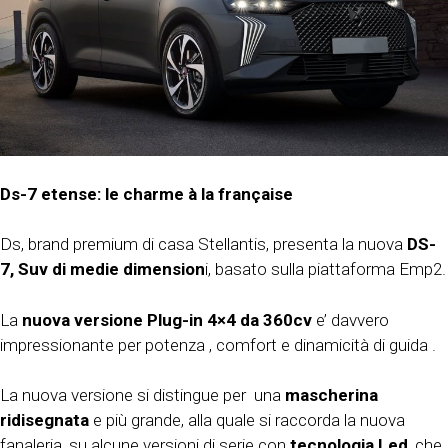
Ds-7 etense: le charme à la française
Ds, brand premium di casa Stellantis, presenta la nuova
DS-
7,
Suv di medie dimension
i, basato sulla piattaforma Emp2.
La
nuova versione Plug-in 4×4 da 360cv
e’ davvero
impressionante per potenza , comfort e dinamicità di guida .
La nuova versione si distingue per una
mascherina
ridisegnata
e più grande, alla quale si raccorda la nuova
fanaleria, su alcune versioni di serie con
tecnologia Led
, che