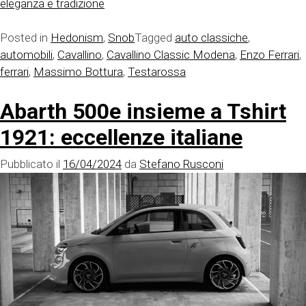
eleganza e tradizione
Posted in
Hedonism
,
Snob
Tagged
auto classiche
,
automobili
,
Cavallino
,
Cavallino Classic Modena
,
Enzo Ferrari
,
ferrari
,
Massimo Bottura
,
Testarossa
Abarth 500e insieme a Tshirt
1921: eccellenze italiane
Pubblicato il
16/04/2024
da
Stefano Rusconi