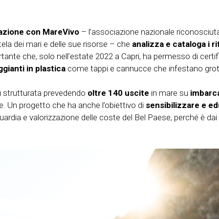
azione con MareVivo
– l’associazione nazionale riconosciuta
utela dei mari e delle sue risorse – che
analizza e cataloga i ri
rtante che, solo nell’estate 2022 a Capri, ha permesso di certif
ggianti in plastica
come tappi e cannucce che infestano grott
iù strutturata prevedendo
oltre 140 uscite
in mare su
imbarca
. Un progetto che ha anche l’obiettivo di
sensibilizzare
e ed
aguardia e valorizzazione delle coste del Bel Paese, perché è dai