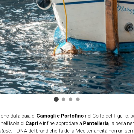
rtono dalla baia di
Camogli e Portofino
nel Golfo del Tigullio,
 nell’Isola di
Capri
e infine approdare a
Pantelleria
, la perla n
itude
: il DNA del brand che fa della Mediterraneità non un se