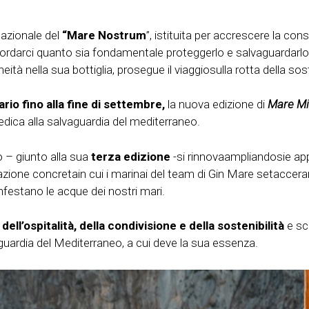
nazionale del
“Mare Nostrum
”, istituita per accrescere la con
cordarci quanto sia fondamentale proteggerlo e salvaguardarlo
ità nella sua bottiglia, prosegue il viaggiosulla rotta della sost
rio fino alla fine di settembre,
la nuova edizione di
Mare Mi
edica alla salvaguardia del mediterraneo.
o – giunto alla sua
terza edizione
-si rinnovaampliandosie a
azione concretain cui i marinai del team di Gin Mare setaccer
infestano le acque dei nostri mari.
 dell’ospitalità, della condivisione e della sostenibilità
e sc
guardia del Mediterraneo, a cui deve la sua essenza.