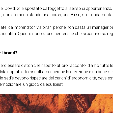
el Covid. Si è spostato dall’oggetto al senso di appartenenza, 
o, non sto acquistando una borsa, una Birkin, sto fondamental
e, da imprenditori visionari, perché non basta un manager per
ia identità. Queste sono storie centenarie che si basano su re
el brand?
ero essere distoniche rispetto al loro racconto, diamo tutte le
a soprattutto ascoltiamo, perchè la creazione è un bene strum
le sedie devono rispettare dei carichi di ergonomicità, deve es
 emozionare, un gioco da equilibristi.