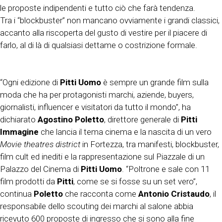
le proposte indipendenti e tutto ciò che farà tendenza.
Tra i “blockbuster” non mancano ovviamente i grandi classici,
accanto alla riscoperta del gusto di vestire per il piacere di
farlo, al di là di qualsiasi dettame o costrizione formale.
“Ogni edizione di
Pitti Uomo
è sempre un grande film sulla
moda che ha per protagonisti marchi, aziende, buyers,
giornalisti, influencer e visitatori da tutto il mondo”, ha
dichiarato
Agostino Poletto
, direttore generale di
Pitti
Immagine
che lancia il tema cinema e la nascita di un vero
Movie theatres district
in Fortezza, tra manifesti, blockbuster,
film cult ed inediti e la rappresentazione sul Piazzale di un
Palazzo del Cinema di
Pitti Uomo
. “Poltrone e sale con 11
film prodotti da
Pitti
, come se si fosse su un set vero”,
continua
Poletto
che racconta come
Antonio Cristaudo
, il
responsabile dello scouting dei marchi al salone abbia
ricevuto 600 proposte di ingresso che si sono alla fine