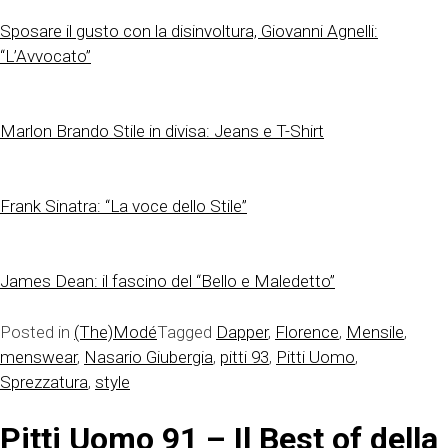
Sposare il gusto con la disinvoltura, Giovanni Agnelli:
“L’Avvocato”
Marlon Brando Stile in divisa: Jeans e T-Shirt
Frank Sinatra: “La voce dello Stile”
James Dean: il fascino del “Bello e Maledetto”
Posted in
(The)Modé
Tagged
Dapper
,
Florence
,
Mensile
,
menswear
,
Nasario Giubergia
,
pitti 93
,
Pitti Uomo
,
Sprezzatura
,
style
Pitti Uomo 91 – Il Best of della