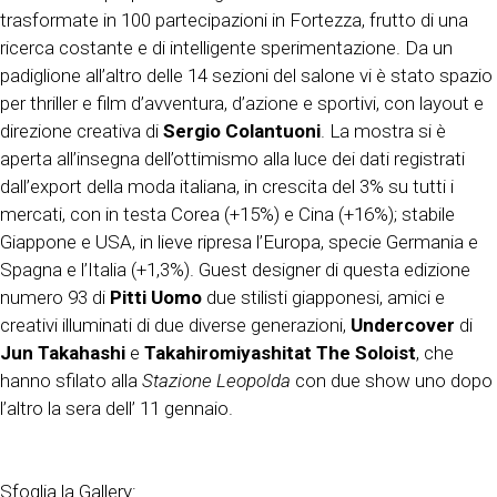
trasformate in 100 partecipazioni in Fortezza, frutto di una
ricerca costante e di intelligente sperimentazione. Da un
padiglione all’altro delle 14 sezioni del salone vi è stato spazio
per thriller e film d’avventura, d’azione e sportivi, con layout e
direzione creativa di
Sergio Colantuoni
. La mostra si è
aperta all’insegna dell’ottimismo alla luce dei dati registrati
dall’export della moda italiana, in crescita del 3% su tutti i
mercati, con in testa Corea (+15%) e Cina (+16%); stabile
Giappone e USA, in lieve ripresa l’Europa, specie Germania e
Spagna e l’Italia (+1,3%). Guest designer di questa edizione
numero 93 di
Pitti Uomo
due stilisti giapponesi, amici e
creativi illuminati di due diverse generazioni,
Undercover
di
Jun Takahashi
e
Takahiromiyashitat
The Soloist
, che
hanno sfilato alla
Stazione Leopolda
con due show uno dopo
l’altro la sera dell’ 11 gennaio.
Sfoglia la Gallery: