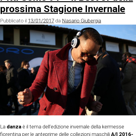
prossima Stagione Invernale
Pubblicato il
13/01/2017
da
Nasario Giubergia
La
danza
è il tema dell’edizione invernale della kermesse
fiorentina per le anteprime delle collezioni maschili
A/I 2016-