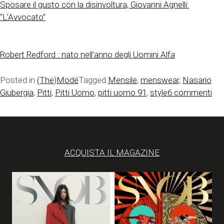
Sposare il gusto con la disinvoltura, Giovanni Agnelli:
“L’Avvocato”
Robert Redford : nato nell’anno degli Uomini Alfa
Posted in
(The)Modé
Tagged
Mensile
,
menswear
,
Nasario
su
Giubergia
,
Pitti
,
Pitti Uomo
,
pitti uomo 91
,
style
6 commenti
Pitt
Uo
91
–
ACQUISTA IL MAGAZINE
Il
Be
of
del
pr
Sta