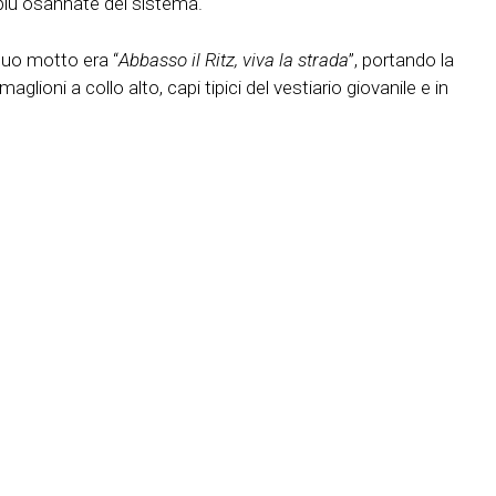
o più osannate del sistema.
 suo motto era “
Abbasso il Ritz, viva la strada
”, portando la
aglioni a collo alto, capi tipici del vestiario giovanile e in