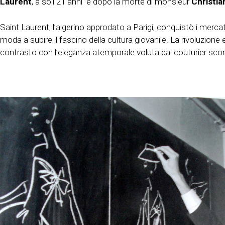
Laurent
, a soli 21 anni e dopo la morte di monsieur
Christia
Saint Laurent, l’algerino approdato a Parigi, conquistò i mercat
moda a subire il fascino della cultura giovanile. La rivoluzione es
contrasto con l’eleganza atemporale voluta dal couturier sc