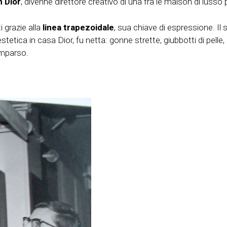
n Dior
, divenne direttore creativo di una fra le maison di luss
i grazie alla
linea trapezoidale
, sua chiave di espressione. Il
tetica in casa Dior, fu netta: gonne strette, giubbotti di pelle, m
omparso.