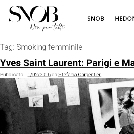
Skip
to
SNOB
HEDO
content
Tag:
Smoking femminile
Yves Saint Laurent: Parigi e M
Pubblicato il
1/02/2016
da
Stefania Carpentieri