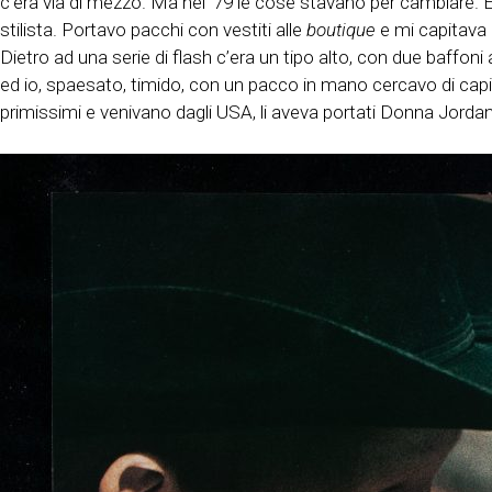
c’era via di mezzo. Ma nel ‘79 le cose stavano per cambiare. 
stilista. Portavo pacchi con vestiti alle
boutique
e mi capitava 
Dietro ad una serie di flash c’era un tipo alto, con due baffoni 
ed io, spaesato, timido, con un pacco in mano cercavo di capir
primissimi e venivano dagli USA, li aveva portati Donna Jordan,