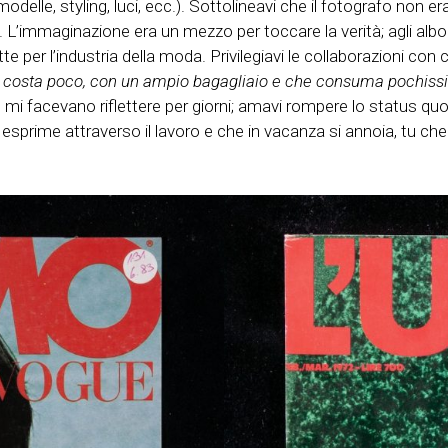
modelle, styling, luci, ecc.). Sottolineavi che il fotografo no
. L’immaginazione era un mezzo per toccare la verità; agli albo
e per l’industria della moda. Privilegiavi le collaborazioni con 
e costa poco, con un ampio bagagliaio e che consuma pochiss
e mi facevano riflettere per giorni; amavi rompere lo status quo
mo si esprime attraverso il lavoro e che in vacanza si annoia, 