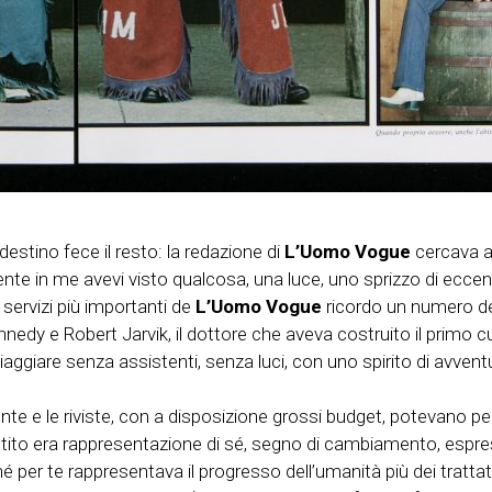
l destino fece il resto: la redazione di
L’Uomo Vogue
cercava a
 in me avevi visto qualcosa, una luce, uno sprizzo di eccentri
i servizi più importanti de
L’Uomo Vogue
ricordo un numero dedi
nedy e Robert Jarvik, il dottore che aveva costruito il primo c
iaggiare senza assistenti, senza luci, con uno spirito di avven
te e le riviste, con a disposizione grossi budget, potevano per
estito era rappresentazione di sé, segno di cambiamento, espres
hé per te rappresentava il progresso dell’umanità più dei tratta