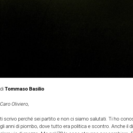
di
Tommaso Basilio
Caro Oliviero
,
ti scrivo perché sei partito e non ci siamo salutati. Ti ho cono
gli anni di piombo, dove tutto era politica e scontro. Anche il 