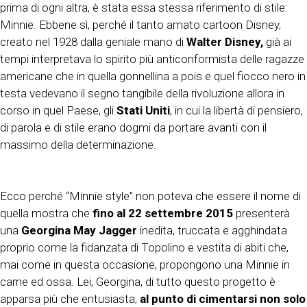
prima di ogni altra, è stata essa stessa riferimento di stile:
Minnie. Ebbene sì, perché il tanto amato cartoon Disney,
creato nel 1928 dalla geniale mano di
Walter Disney,
già ai
tempi interpretava lo spirito più anticonformista delle ragazze
americane che in quella gonnellina a pois e quel fiocco nero in
testa vedevano il segno tangibile della rivoluzione allora in
corso in quel Paese, gli
Stati Uniti
, in cui la libertà di pensiero,
di parola e di stile erano dogmi da portare avanti con il
massimo della determinazione.
Ecco perché “Minnie style” non poteva che essere il nome di
quella mostra che
fino al 22 settembre
2015
presenterà
una
Georgina May Jagger
inedita, truccata e agghindata
proprio come la fidanzata di Topolino e vestita di abiti che,
mai come in questa occasione, propongono una Minnie in
carne ed ossa. Lei, Georgina, di tutto questo progetto è
apparsa più che entusiasta,
al punto di cimentarsi non solo