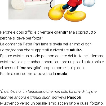
Perché è così difficile diventare
grandi
? Ma soprattutto,
perché si deve per forza?
La domanda Peter Pan-iana si svela nell’animo di ogni
uomo/donna che si appresti a diventare
adulto
.
Eppure esiste un modo per non cadere del tutto nel dilemma
esistenziale e per abbandonarsi ancora un po’ all’autoironia e
al senso di “
meraviglia
“, proprio come i più piccoli.
Facile a dirsi come: attraverso la
moda
.
“
È dentro noi un fanciullino che non solo ha brividi […] ma
lagrime ancora e tripudi suoi
“, scriveva
Pascoli
.
Muovendo verso un parallelismo accennato e quasi forzato,