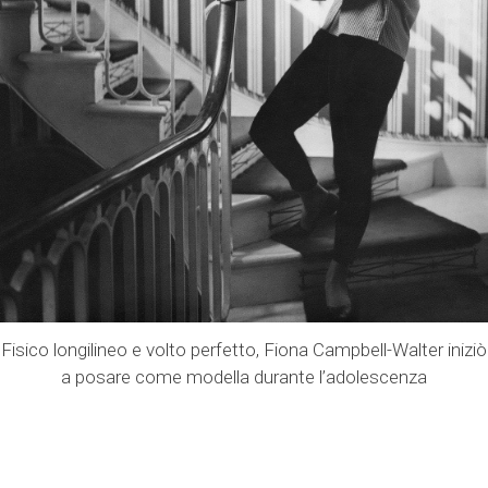
Fisico longilineo e volto perfetto, Fiona Campbell-Walter iniziò
a posare come modella durante l’adolescenza