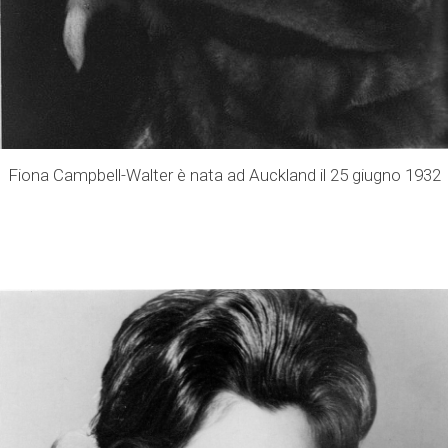
Fiona Campbell-Walter è nata ad Auckland il 25 giugno 1932