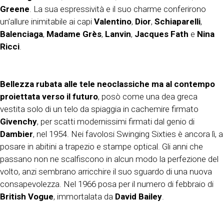
Greene
. La sua espressività e il suo charme conferirono
un’allure inimitabile ai capi
Valentino
,
Dior
,
Schiaparelli
,
Balenciaga
,
Madame Grès
,
Lanvin
,
Jacques Fath
e
Nina
Ricci
.
Bellezza rubata alle tele neoclassiche ma al contempo
proiettata verso il futuro
, posò come una dea greca
vestita solo di un telo da spiaggia in cachemire firmato
Givenchy
, per scatti modernissimi firmati dal genio di
Dambier
, nel 1954. Nei favolosi Swinging Sixties è ancora lì, a
posare in abitini a trapezio e stampe optical. Gli anni che
passano non ne scalfiscono in alcun modo la perfezione del
volto, anzi sembrano arricchire il suo sguardo di una nuova
consapevolezza. Nel 1966 posa per il numero di febbraio di
British Vogue
, immortalata da
David Bailey
.