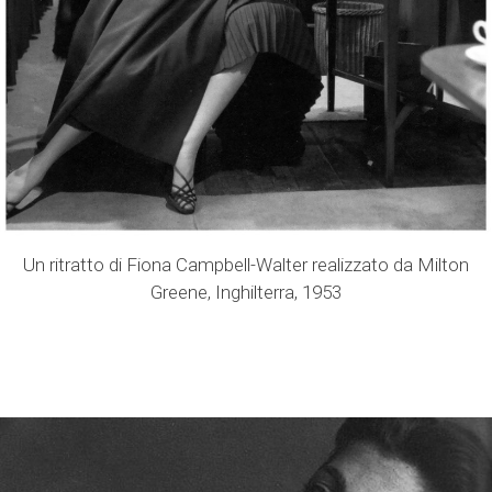
Un ritratto di Fiona Campbell-Walter realizzato da Milton
Greene, Inghilterra, 1953