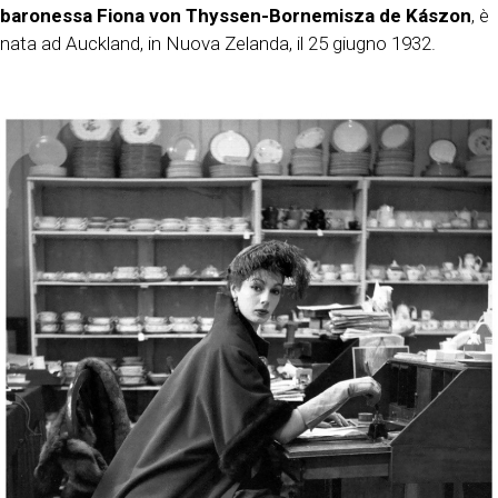
baronessa Fiona von Thyssen-Bornemisza de Kászon
, è
nata ad Auckland, in Nuova Zelanda, il 25 giugno 1932.