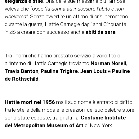
eleganza e stile
. Una delle sue massime più famose
voleva che fosse
“la donna ad indossare l’abito e non
viceversa”
. Senza avvertire un attimo di crisi nemmeno
durante la guerra, Hattie Carnegie dagli anni Cinquanta
iniziò a creare con successo anche
abiti da sera
.
Tra i nomi che hanno prestato servizio a vario titolo
all’interno di Hattie Carnegie troviamo
Norman Norell
,
Travis Banton
,
Pauline Trigère
,
Jean Louis
e
Pauline
de Rothschild
.
Hattie morì nel 1956
ma il suo nome è entrato di diritto
tra le stelle della moda e le creazioni del suo celebre store
sono state esposte, tra gli altri, al
Costume Institute
del Metropolitan Museum of Art
di New York.