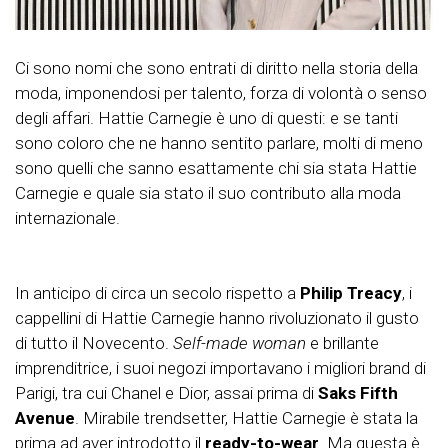
Ci sono nomi che sono entrati di diritto nella storia della
moda, imponendosi per talento, forza di volontà o senso
degli affari. Hattie Carnegie è uno di questi: e se tanti
sono coloro che ne hanno sentito parlare, molti di meno
sono quelli che sanno esattamente chi sia stata Hattie
Carnegie e quale sia stato il suo contributo alla moda
internazionale.
In anticipo di circa un secolo rispetto a
Philip Treacy
, i
cappellini di Hattie Carnegie hanno rivoluzionato il gusto
di tutto il Novecento.
Self-made woman
e brillante
imprenditrice, i suoi negozi importavano i migliori brand di
Parigi, tra cui Chanel e Dior, assai prima di
Saks Fifth
Avenue
. Mirabile trendsetter, Hattie Carnegie è stata la
prima ad aver introdotto il
ready-to-wear
. Ma questa è