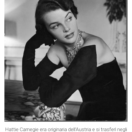
Hattie Carnegie era originaria dell’Austria e si trasferì negli