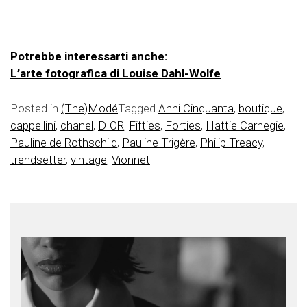
Potrebbe interessarti anche:
L’arte fotografica di Louise Dahl-Wolfe
Posted in
(The)Modé
Tagged
Anni Cinquanta
,
boutique
,
cappellini
,
chanel
,
DIOR
,
Fifties
,
Forties
,
Hattie Carnegie
,
Pauline de Rothschild
,
Pauline Trigère
,
Philip Treacy
,
trendsetter
,
vintage
,
Vionnet