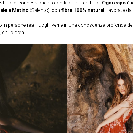
storie di connessione profonda con il territorio.
Ogni capo è 
nale a Matino
(Salento), con
fibre 100% naturali
, lavorate da
 in persone reali, luoghi veri e in una conoscenza profonda del
chi lo crea.