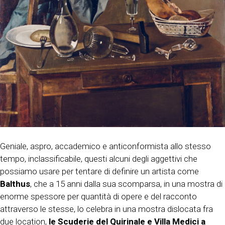
Geniale, aspro, accademico e anticonformista allo stesso
tempo, inclassificabile, questi alcuni degli aggettivi che
possiamo usare per tentare di definire un artista come
Balthus
, che a 15 anni dalla sua scomparsa, in una mostra di
enorme spessore per quantità di opere e del racconto
attraverso le stesse, lo celebra in una mostra dislocata fra
due location,
le Scuderie del Quirinale e Villa Medici a