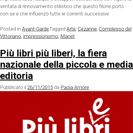
ventata di rinnovamento stilistico che questo filone portò
con se e che influenzò tutte le correnti successive.
Posted in
Avant-Garde
Tagged
Arte
,
Cezanne
,
Complesso del
Vittoriano
,
impressionismo
,
Manet
Più libri più liberi, la fiera
nazionale della piccola e media
editoria
Pubblicato il
26/11/2015
da
Paola Amore