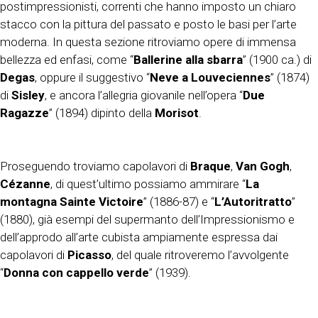
postimpressionisti, correnti che hanno imposto un chiaro
stacco con la pittura del passato e posto le basi per l’arte
moderna. In questa sezione ritroviamo opere di immensa
bellezza ed enfasi, come “
Ballerine alla sbarra
” (1900 ca.) di
Degas
, oppure il suggestivo “
Neve a Louveciennes
” (1874)
di
Sisley
, e ancora l’allegria giovanile nell’opera “
Due
Ragazze
” (1894) dipinto della
Morisot
.
Proseguendo troviamo capolavori di
Braque
,
Van Gogh
,
Cézanne
, di quest’ultimo possiamo ammirare “
La
montagna Sainte Victoire
” (1886-87) e “
L’Autoritratto
”
(1880), già esempi del supermanto dell’Impressionismo e
dell’approdo all’arte cubista ampiamente espressa dai
capolavori di
Picasso
, del quale ritroveremo l’avvolgente
“
Donna con cappello verde
” (1939).