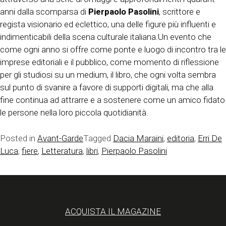
anni dalla scomparsa di
Pierpaolo Pasolini
, scrittore e
regista visionario ed eclettico, una delle figure più influenti e
indimenticabili della scena culturale italiana.Un evento che
come ogni anno si offre come ponte e luogo di incontro tra le
imprese editoriali e il pubblico, come momento di riflessione
per gli studiosi su un medium, il libro, che ogni volta sembra
sul punto di svanire a favore di supporti digitali, ma che alla
fine continua ad attrarre e a sostenere come un amico fidato
le persone nella loro piccola quotidianità.
Posted in
Avant-Garde
Tagged
Dacia Maraini
,
editoria
,
Erri De
Luca
,
fiere
,
Letteratura
,
libri
,
Pierpaolo Pasolini
ACQUISTA IL MAGAZINE