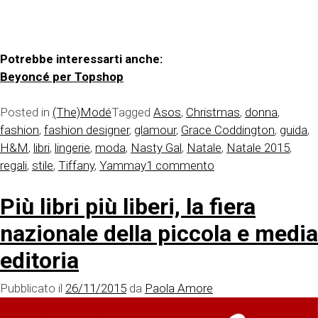
Potrebbe interessarti anche:
Beyoncé per Topshop
Posted in
(The)Modé
Tagged
Asos
,
Christmas
,
donna
,
fashion
,
fashion designer
,
glamour
,
Grace Coddington
,
guida
,
H&M
,
libri
,
lingerie
,
moda
,
Nasty Gal
,
Natale
,
Natale 2015
,
su
regali
,
stile
,
Tiffany
,
Yammay
1 commento
Natale
Più libri più liberi, la fiera
2015-
Guida
nazionale della piccola e media
ai
regali
editoria
per
Pubblicato il
26/11/2015
da
Paola Amore
lei