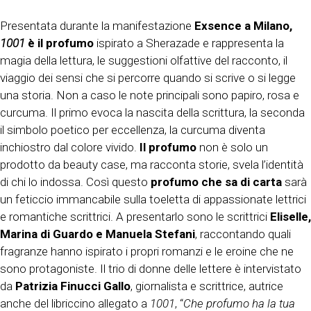
Presentata durante la manifestazione
Exsence a Milano,
1001
è il profumo
ispirato a Sherazade e rappresenta la
magia della lettura, le suggestioni olfattive del racconto, il
viaggio dei sensi che si percorre quando si scrive o si legge
una storia. Non a caso le note principali sono papiro, rosa e
curcuma. Il primo evoca la nascita della scrittura, la seconda
il simbolo poetico per eccellenza, la curcuma diventa
inchiostro dal colore vivido.
Il profumo
non è solo un
prodotto da beauty case, ma racconta storie, svela l’identità
di chi lo indossa. Così questo
profumo che sa di carta
sarà
un feticcio immancabile sulla toeletta di appassionate lettrici
e romantiche scrittrici. A presentarlo sono le scrittrici
Eliselle,
Marina di Guardo e Manuela Stefani
, raccontando quali
fragranze hanno ispirato i propri romanzi e le eroine che ne
sono protagoniste. Il trio di donne delle lettere è intervistato
da
Patrizia Finucci Gallo
, giornalista e scrittrice, autrice
anche del libriccino allegato a
1001
, “
Che profumo ha la tua