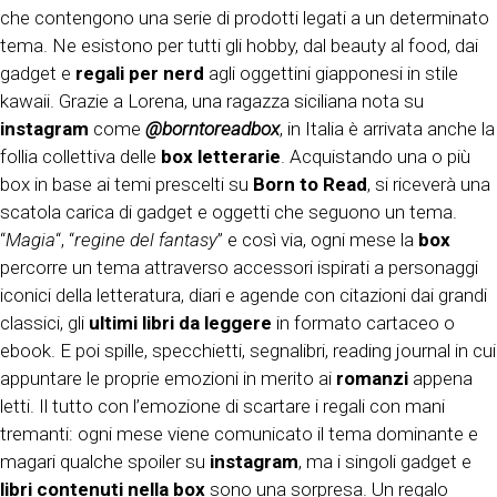
che contengono una serie di prodotti legati a un determinato
tema. Ne esistono per tutti gli hobby, dal beauty al food, dai
gadget e
regali per nerd
agli oggettini giapponesi in stile
kawaii. Grazie a Lorena, una ragazza siciliana nota su
instagram
come
@borntoreadbox
, in Italia è arrivata anche la
follia collettiva delle
box letterarie
. Acquistando una o più
box in base ai temi prescelti su
Born to Read
, si riceverà una
scatola carica di gadget e oggetti che seguono un tema.
“
Magia
“, “
regine del fantasy
” e così via, ogni mese la
box
percorre un tema attraverso accessori ispirati a personaggi
iconici della letteratura, diari e agende con citazioni dai grandi
classici, gli
ultimi libri da leggere
in formato cartaceo o
ebook. E poi spille, specchietti, segnalibri, reading journal in cui
appuntare le proprie emozioni in merito ai
romanzi
appena
letti. Il tutto con l’emozione di scartare i regali con mani
tremanti: ogni mese viene comunicato il tema dominante e
magari qualche spoiler su
instagram
, ma i singoli gadget e
libri contenuti nella box
sono una sorpresa. Un regalo