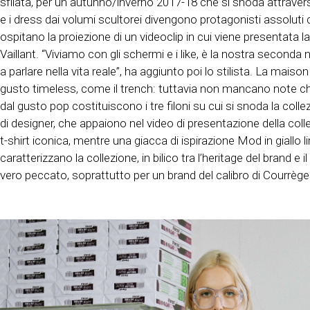
sfilata, per un autunno/inverno 2017-18 che si snoda attraverso 
e i dress dai volumi scultorei divengono protagonisti assoluti 
ospitano la proiezione di un videoclip in cui viene presentata
Vaillant. “Viviamo con gli schermi e i like, è la nostra seconda
a parlare nella vita reale”, ha aggiunto poi lo stilista. La mai
gusto timeless, come il trench: tuttavia non mancano note che 
dal gusto pop costituiscono i tre filoni su cui si snoda la col
di designer, che appaiono nel video di presentazione della col
t-shirt iconica, mentre una giacca di ispirazione Mod in giallo 
caratterizzano la collezione, in bilico tra l’heritage del brand e
vero peccato, soprattutto per un brand del calibro di Courrège