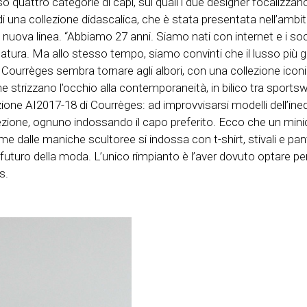
quattro categorie di capi, sui quali i due designer focalizzano 
di una collezione didascalica, che è stata presentata nell’ambit
 la nuova linea. “Abbiamo 27 anni. Siamo nati con internet e i 
 natura. Ma allo stesso tempo, siamo convinti che il lusso più g
son Courrèges sembra tornare agli albori, con una collezione icon
strizzano l’occhio alla contemporaneità, in bilico tra sportsw
lezione AI2017-18 di Courrèges: ad improvvisarsi modelli dell’in
lezione, ognuno indossando il capo preferito. Ecco che un mini
lime dalle maniche scultoree si indossa con t-shirt, stivali e pa
 il futuro della moda. L’unico rimpianto è l’aver dovuto optare pe
s.