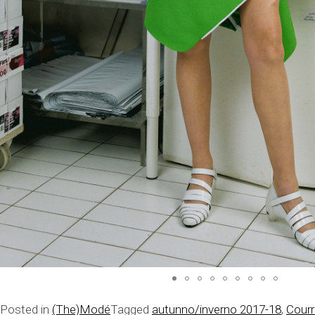
Posted in
(The)Modé
Tagged
autunno/inverno 2017-18
,
Cour