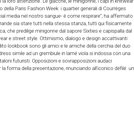
la loro attenzione. Le giacche, le minigonne, i capi in knitwear
o della Paris Fashion Week: i quartier generali di Courrèges
social media nel nostro sangue- è come respirare”, ha affermato
rande sia stare tutti nella stessa stanza, tutti qui fisicamente
ica, che predilige minigonne dal sapore Sixties e capispalla dal
ear e street style. Ottimismo, dialogo e design accattivanti
edito lookbook sono gli amici e le amiche della cerchia del duo
dress simile ad un grembiule in lamé viola si indossa con una
ntaloni futuristi. Opposizioni e sovrapposizioni audaci
r la forma della presentazione, rinunciando all’iconico défilé: un