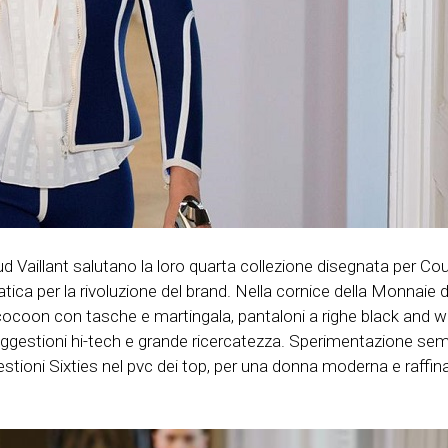
Vaillant salutano la loro quarta collezione disegnata per Cou
ica per la rivoluzione del brand. Nella cornice della Monnaie di 
cocoon con tasche e martingala, pantaloni a righe black and whit
ggestioni hi-tech e grande ricercatezza. Sperimentazione semb
estioni Sixties nel pvc dei top, per una donna moderna e raffin