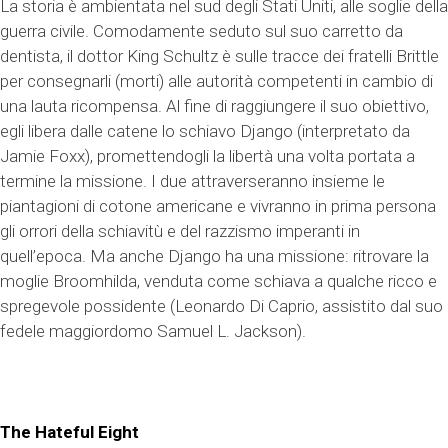
La storia è ambientata nel sud degli Stati Uniti, alle soglie della
guerra civile. Comodamente seduto sul suo carretto da
dentista, il dottor King Schultz è sulle tracce dei fratelli Brittle
per consegnarli (morti) alle autorità competenti in cambio di
una lauta ricompensa. Al fine di raggiungere il suo obiettivo,
egli libera dalle catene lo schiavo Django (interpretato da
Jamie Foxx), promettendogli la libertà una volta portata a
termine la missione. I due attraverseranno insieme le
piantagioni di cotone americane e vivranno in prima persona
gli orrori della schiavitù e del razzismo imperanti in
quell’epoca. Ma anche Django ha una missione: ritrovare la
moglie Broomhilda, venduta come schiava a qualche ricco e
spregevole possidente (Leonardo Di Caprio, assistito dal suo
fedele maggiordomo Samuel L. Jackson).
The Hateful Eight