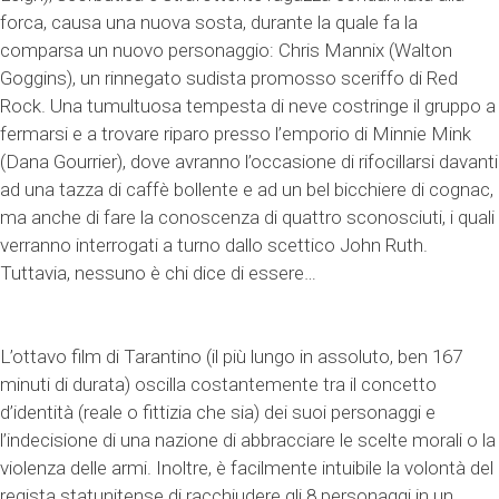
forca, causa una nuova sosta, durante la quale fa la
comparsa un nuovo personaggio: Chris Mannix (Walton
Goggins), un rinnegato sudista promosso sceriffo di Red
Rock. Una tumultuosa tempesta di neve costringe il gruppo a
fermarsi e a trovare riparo presso l’emporio di Minnie Mink
(Dana Gourrier), dove avranno l’occasione di rifocillarsi davanti
ad una tazza di caffè bollente e ad un bel bicchiere di cognac,
ma anche di fare la conoscenza di quattro sconosciuti, i quali
verranno interrogati a turno dallo scettico John Ruth.
Tuttavia, nessuno è chi dice di essere…
L’ottavo film di Tarantino (il più lungo in assoluto, ben 167
minuti di durata) oscilla costantemente tra il concetto
d’identità (reale o fittizia che sia) dei suoi personaggi e
l’indecisione di una nazione di abbracciare le scelte morali o la
violenza delle armi. Inoltre, è facilmente intuibile la volontà del
regista statunitense di racchiudere gli 8 personaggi in un