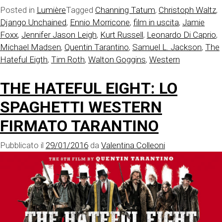
Posted in
Lumière
Tagged
Channing Tatum
,
Christoph Waltz
,
Django Unchained
,
Ennio Morricone
,
film in uscita
,
Jamie
Foxx
,
Jennifer Jason Leigh
,
Kurt Russell
,
Leonardo Di Caprio
,
Michael Madsen
,
Quentin Tarantino
,
Samuel L. Jackson
,
The
Hateful Eigth
,
Tim Roth
,
Walton Goggins
,
Western
THE HATEFUL EIGHT: LO
SPAGHETTI WESTERN
FIRMATO TARANTINO
Pubblicato il
29/01/2016
da
Valentina Colleoni