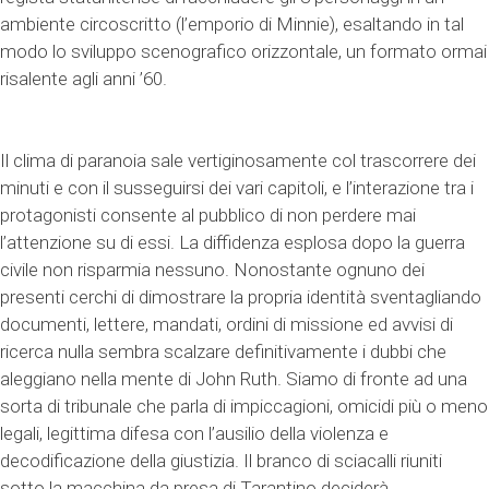
ambiente circoscritto (l’emporio di Minnie), esaltando in tal
modo lo sviluppo scenografico orizzontale, un formato ormai
risalente agli anni ’60.
Il clima di paranoia sale vertiginosamente col trascorrere dei
minuti e con il susseguirsi dei vari capitoli, e l’interazione tra i
protagonisti consente al pubblico di non perdere mai
l’attenzione su di essi. La diffidenza esplosa dopo la guerra
civile non risparmia nessuno. Nonostante ognuno dei
presenti cerchi di dimostrare la propria identità sventagliando
documenti, lettere, mandati, ordini di missione ed avvisi di
ricerca nulla sembra scalzare definitivamente i dubbi che
aleggiano nella mente di John Ruth. Siamo di fronte ad una
sorta di tribunale che parla di impiccagioni, omicidi più o meno
legali, legittima difesa con l’ausilio della violenza e
decodificazione della giustizia. Il branco di sciacalli riuniti
sotto la macchina da presa di Tarantino deciderà