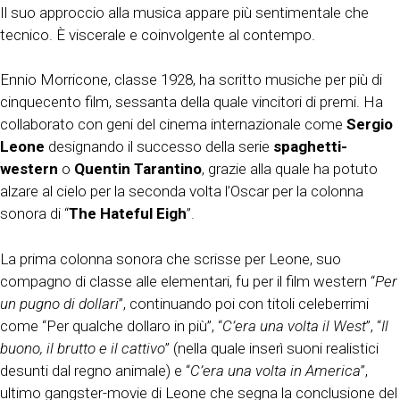
Il suo approccio alla musica appare più sentimentale che
tecnico. È viscerale e coinvolgente al contempo.
Ennio Morricone, classe 1928, ha scritto musiche per più di
cinquecento film, sessanta della quale vincitori di premi. Ha
collaborato con geni del cinema internazionale come
Sergio
Leone
designando il successo della serie
spaghetti-
western
o
Quentin Tarantino
, grazie alla quale ha potuto
alzare al cielo per la seconda volta l’Oscar per la colonna
sonora di “
The Hateful Eigh
”.
La prima colonna sonora che scrisse per Leone, suo
compagno di classe alle elementari, fu per il film western “
Per
un pugno di dollari
”, continuando poi con titoli celeberrimi
come “Per qualche dollaro in più”, “
C’era una volta il West
”, “
Il
buono, il brutto e il cattivo
” (nella quale inserì suoni realistici
desunti dal regno animale) e “
C’era una volta in America
”,
ultimo gangster-movie di Leone che segna la conclusione del