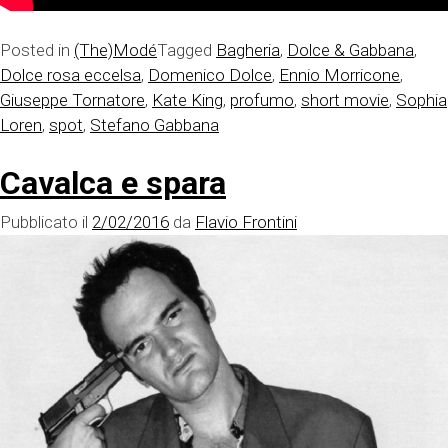
Posted in
(The)Modé
Tagged
Bagheria
,
Dolce & Gabbana
,
Dolce rosa eccelsa
,
Domenico Dolce
,
Ennio Morricone
,
Giuseppe Tornatore
,
Kate King
,
profumo
,
short movie
,
Sophia
Loren
,
spot
,
Stefano Gabbana
Cavalca e spara
Pubblicato il
2/02/2016
da
Flavio Frontini