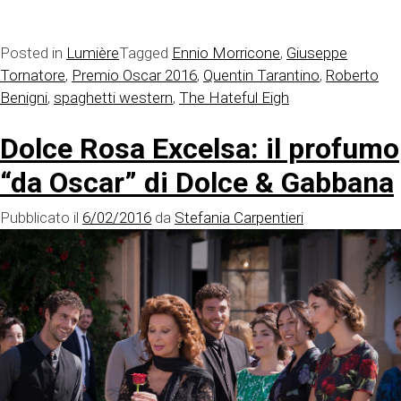
Posted in
Lumière
Tagged
Ennio Morricone
,
Giuseppe
Tornatore
,
Premio Oscar 2016
,
Quentin Tarantino
,
Roberto
Benigni
,
spaghetti western
,
The Hateful Eigh
Dolce Rosa Excelsa: il profumo
“da Oscar” di Dolce & Gabbana
Pubblicato il
6/02/2016
da
Stefania Carpentieri