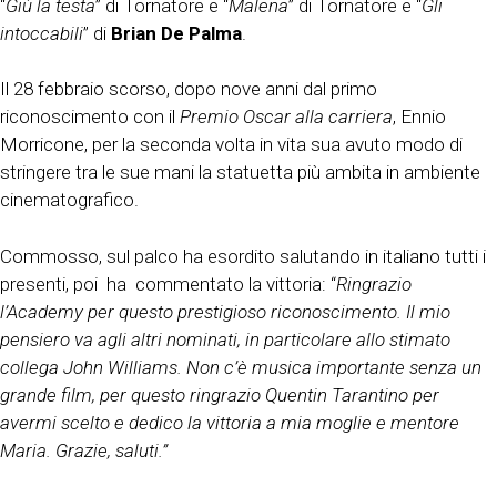
“
Giù la testa
” di Tornatore e “
Malena
” di Tornatore e “
Gli
intoccabili
” di
Brian De Palma
.
Il 28 febbraio scorso, dopo nove anni dal primo
riconoscimento con il
Premio Oscar alla carriera
, Ennio
Morricone, per la seconda volta in vita sua avuto modo di
stringere tra le sue mani la statuetta più ambita in ambiente
cinematografico.
Commosso, sul palco ha esordito salutando in italiano tutti i
presenti, poi ha commentato la vittoria: “
Ringrazio
l’Academy per questo prestigioso riconoscimento. Il mio
pensiero va agli altri nominati, in particolare allo stimato
collega John Williams. Non c’è musica importante senza un
grande film, per questo ringrazio Quentin Tarantino per
avermi scelto e dedico la vittoria a mia moglie e mentore
Maria. Grazie, saluti.”