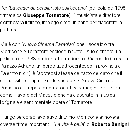
Per “
La leggenda del pianista sull’oceano
” (pellicola del 1998
firmata da
Giuseppe Tornatore
), il musicista e direttore
d’orchestra italiano, impiegò circa un anno per elaborare la
partitura.
Ma è con “
Nuovo Cinema Paradiso
” che il sodalizio tra
Morricone e Tornatore esplode in tutto il suo clamore. La
pellicola del 1988, ambientata tra Roma e Giancaldo (in realtà
Palazzo Adriano, un borgo quattrocentesco in provincia di
Palermo n.d.r.), è l’apoteosi stessa del tatto delicato che il
compositore imprime nelle sue opere. Nuovo Cinema
Paradiso è un’opera cinematografica struggente, poetica,
come il lavoro del Maestro che ha elaborato in musica,
l’originale e sentimentale opera di Tornatore.
Il lungo percorso lavorativo di Ennio Morricone annovera
diverse firme importanti : “
La vita è bella
” di
Roberto Benigni
,