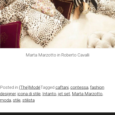
Marta Marzotto in Roberto Cavalli
Posted in
(The)Modé
Tagged
caftani
,
contessa
,
fashion
designer
,
icona di stile
,
Intanto
,
jet set
,
Marta Marzotto
,
moda
,
stile
,
stilista