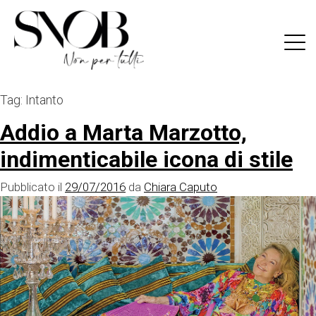
Skip
to
content
Tag:
Intanto
Addio a Marta Marzotto,
indimenticabile icona di stile
Pubblicato il
29/07/2016
da
Chiara Caputo