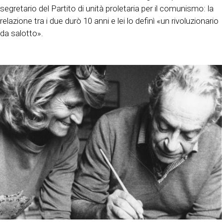
segretario del Partito di unità proletaria per il comunismo: la
relazione tra i due durò 10 anni e lei lo definì «un rivoluzionario
da salotto».