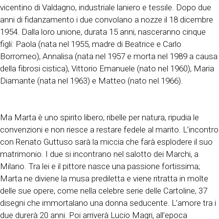
vicentino di Valdagno, industriale laniero e tessile. Dopo due
anni di fidanzamento i due convolano a nozze il 18 dicembre
1954. Dalla loro unione, durata 15 anni, nasceranno cinque
figli: Paola (nata nel 1955, madre di Beatrice e Carlo
Borromeo), Annalisa (nata nel 1957 e morta nel 1989 a causa
della fibrosi cistica), Vittorio Emanuele (nato nel 1960), Maria
Diamante (nata nel 1963) e Matteo (nato nel 1966).
Ma Marta è uno spirito libero; ribelle per natura, ripudia le
convenzioni e non riesce a restare fedele al marito. L’incontro
con Renato Guttuso sarà la miccia che farà esplodere il suo
matrimonio. I due si incontrano nel salotto dei Marchi, a
Milano. Tra lei e il pittore nasce una passione fortissima;
Marta ne diviene la musa prediletta e viene ritratta in molte
delle sue opere, come nella celebre serie delle Cartoline, 37
disegni che immortalano una donna seducente. L’amore tra i
due durerà 20 anni. Poi arriverà Lucio Magri, all’epoca