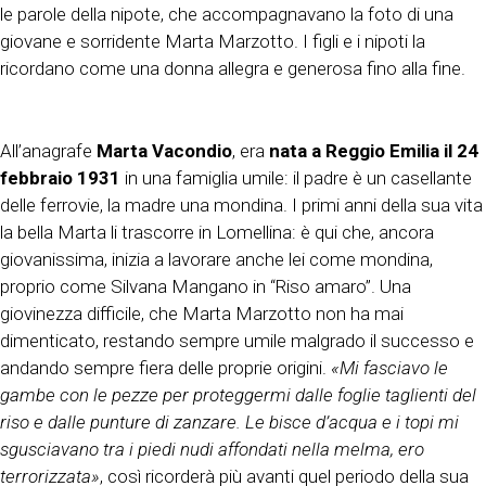
le parole della nipote, che accompagnavano la foto di una
giovane e sorridente Marta Marzotto. I figli e i nipoti la
ricordano come una donna allegra e generosa fino alla fine.
All’anagrafe
Marta Vacondio
, era
nata a Reggio Emilia il 24
febbraio 1931
in una famiglia umile: il padre è un casellante
delle ferrovie, la madre una mondina. I primi anni della sua vita
la bella Marta li trascorre in Lomellina: è qui che, ancora
giovanissima, inizia a lavorare anche lei come mondina,
proprio come Silvana Mangano in “Riso amaro”. Una
giovinezza difficile, che Marta Marzotto non ha mai
dimenticato, restando sempre umile malgrado il successo e
andando sempre fiera delle proprie origini.
«Mi fasciavo le
gambe con le pezze per proteggermi dalle foglie taglienti del
riso e dalle punture di zanzare. Le bisce d’acqua e i topi mi
sgusciavano tra i piedi nudi affondati nella melma, ero
terrorizzata»
, così ricorderà più avanti quel periodo della sua