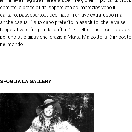
lei mixava magistralmente a zibellini e gioielli importanti: croci,
cammei e bracciali dal sapore etnico impreziosivano il
caftano, passepartout declinato in chiave extra lusso ma
anche casual, il suo capo preferito in assoluto, che le valse
l’appellativo di “regina dei caftani”. Gioielli come monili preziosi
per uno stile gipsy che, grazie a Marta Marzotto, si è imposto
nel mondo.
SFOGLIA LA GALLERY: