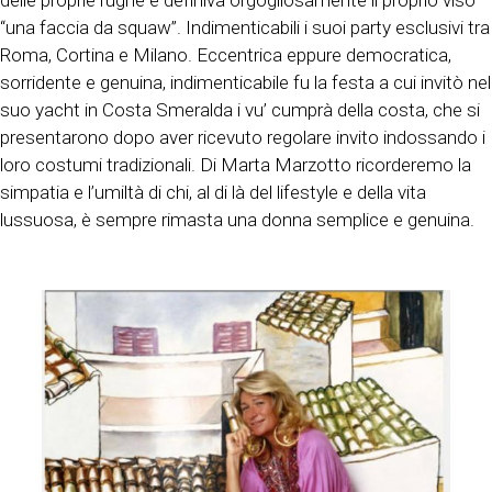
delle proprie rughe e definiva orgogliosamente il proprio viso
“una faccia da squaw”. Indimenticabili i suoi party esclusivi tra
Roma, Cortina e Milano. Eccentrica eppure democratica,
sorridente e genuina, indimenticabile fu la festa a cui invitò nel
suo yacht in Costa Smeralda i vu’ cumprà della costa, che si
presentarono dopo aver ricevuto regolare invito indossando i
loro costumi tradizionali. Di Marta Marzotto ricorderemo la
simpatia e l’umiltà di chi, al di là del lifestyle e della vita
lussuosa, è sempre rimasta una donna semplice e genuina.