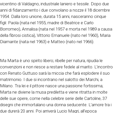
vicentino di Valdagno, industriale laniero e tessile. Dopo due
anni di fidanzamento i due convolano a nozze il 18 dicembre
1954. Dalla loro unione, durata 15 anni, nasceranno cinque
figli: Paola (nata nel 1955, madre di Beatrice e Carlo
Borromeo), Annalisa (nata nel 1957 e morta nel 1989 a causa
della fibrosi cistica), Vittorio Emanuele (nato nel 1960), Maria
Diamante (nata nel 1963) e Matteo (nato nel 1966).
Ma Marta è uno spirito libero; ribelle per natura, ripudia le
convenzioni e non riesce a restare fedele al marito. L’incontro
con Renato Guttuso sarà la miccia che farà esplodere il suo
matrimonio. I due si incontrano nel salotto dei Marchi, a
Milano. Tra lei e il pittore nasce una passione fortissima;
Marta ne diviene la musa prediletta e viene ritratta in molte
delle sue opere, come nella celebre serie delle Cartoline, 37
disegni che immortalano una donna seducente. L’amore tra i
due durerà 20 anni. Poi arriverà Lucio Magri, all’epoca