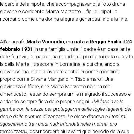
le parole della nipote, che accompagnavano la foto di una
giovane e sorridente Marta Marzotto. I figli e i nipoti la
ricordano come una donna allegra e generosa fino alla fine.
All’anagrafe
Marta Vacondio
, era
nata a Reggio Emilia il 24
febbraio 1931
in una famiglia umile: il padre è un casellante
delle ferrovie, la madre una mondina. I primi anni della sua vita
la bella Marta li trascorre in Lomellina: è qui che, ancora
giovanissima, inizia a lavorare anche lei come mondina,
proprio come Silvana Mangano in “Riso amaro”. Una
giovinezza difficile, che Marta Marzotto non ha mai
dimenticato, restando sempre umile malgrado il successo e
andando sempre fiera delle proprie origini.
«Mi fasciavo le
gambe con le pezze per proteggermi dalle foglie taglienti del
riso e dalle punture di zanzare. Le bisce d’acqua e i topi mi
sgusciavano tra i piedi nudi affondati nella melma, ero
terrorizzata»
, così ricorderà più avanti quel periodo della sua