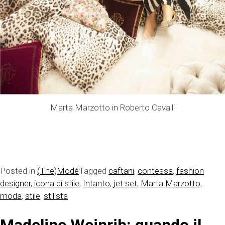
Marta Marzotto in Roberto Cavalli
Posted in
(The)Modé
Tagged
caftani
,
contessa
,
fashion
designer
,
icona di stile
,
Intanto
,
jet set
,
Marta Marzotto
,
moda
,
stile
,
stilista
Madeline Weinrib: quando il