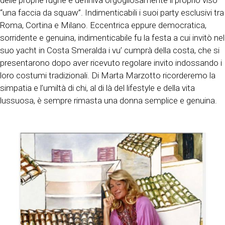
delle proprie rughe e definiva orgogliosamente il proprio viso
“una faccia da squaw”. Indimenticabili i suoi party esclusivi tra
Roma, Cortina e Milano. Eccentrica eppure democratica,
sorridente e genuina, indimenticabile fu la festa a cui invitò nel
suo yacht in Costa Smeralda i vu’ cumprà della costa, che si
presentarono dopo aver ricevuto regolare invito indossando i
loro costumi tradizionali. Di Marta Marzotto ricorderemo la
simpatia e l’umiltà di chi, al di là del lifestyle e della vita
lussuosa, è sempre rimasta una donna semplice e genuina.