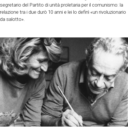
segretario del Partito di unità proletaria per il comunismo: la
relazione tra i due durò 10 anni e lei lo definì «un rivoluzionario
da salotto».