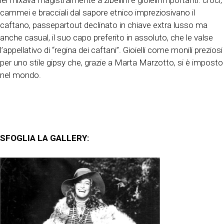
lei mixava magistralmente a zibellini e gioielli importanti: croci,
cammei e bracciali dal sapore etnico impreziosivano il
caftano, passepartout declinato in chiave extra lusso ma
anche casual, il suo capo preferito in assoluto, che le valse
l’appellativo di “regina dei caftani”. Gioielli come monili preziosi
per uno stile gipsy che, grazie a Marta Marzotto, si è imposto
nel mondo.
SFOGLIA LA GALLERY: