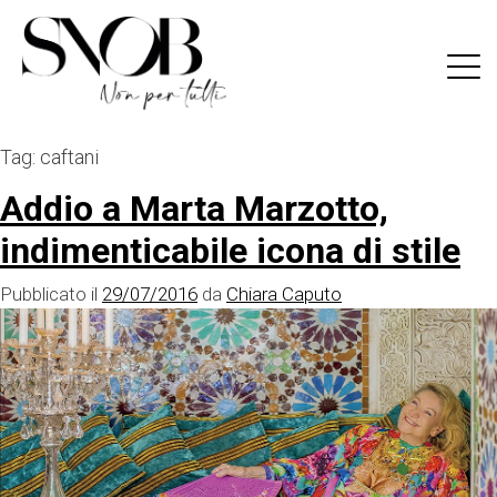
Skip
to
content
Tag:
caftani
Addio a Marta Marzotto,
indimenticabile icona di stile
Pubblicato il
29/07/2016
da
Chiara Caputo