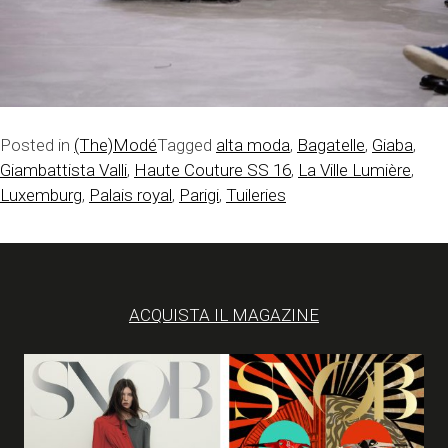
Posted in
(The)Modé
Tagged
alta moda
,
Bagatelle
,
Giaba
,
Giambattista Valli
,
Haute Couture SS 16
,
La Ville Lumière
,
Luxemburg
,
Palais royal
,
Parigi
,
Tuileries
ACQUISTA IL MAGAZINE