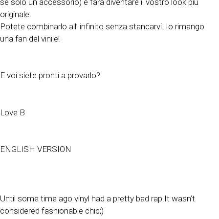
se solo un accessorio) e farà diventare il vostro look più
originale.
Potete combinarlo all’ infinito senza stancarvi. Io rimango
una fan del vinile!
E voi siete pronti a provarlo?
Love B
ENGLISH VERSION
Until some time ago vinyl had a pretty bad rap.It wasn’t
considered fashionable chic;)