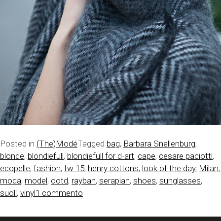
Posted in
(The)Modé
Tagged
bag
,
Barbara Snellenburg
,
blonde
,
blondiefull
,
blondiefull for d-art
,
cape
,
cesare paciotti
,
ecopelle
,
fashion
,
fw 15
,
henry cottons
,
look of the day
,
Milan
,
moda
,
model
,
ootd
,
rayban
,
serapian
,
shoes
,
sunglasses
,
su
suoli
,
vinyl
1 commento
BLONDIEFULL
FOR