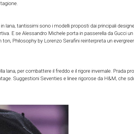
stagione.
in lana, tantissimi sono i modelli proposti dai principali designe
ortiva. E se Alessandro Michele porta in passerella da Gucci un 
bon ton, Philosophy by Lorenzo Serafini reinterpreta un evergree
a lana, per combattere il freddo e il rigore invernale. Prada pro
 vintage. Suggestioni Seventies e linee rigorose da H&M, che sdo