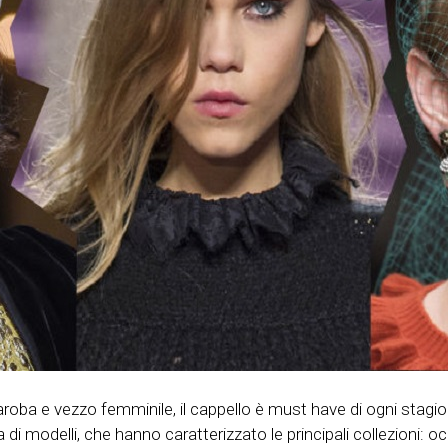
aroba e vezzo femminile, il cappello è must have di ogni stagi
i modelli, che hanno caratterizzato le principali collezioni: oc