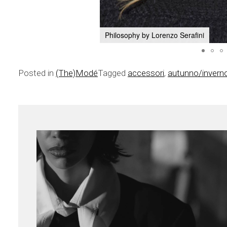
Philosophy by Lorenzo Serafini
Posted in
(The)Modé
Tagged
accessori
,
autunno/invern