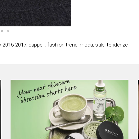
Gucci
o 2016-2017
,
cappelli
,
fashion trend
,
moda
,
stile
,
tendenze