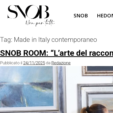
Skip
to
SNOB
HEDO
content
Tag:
Made in Italy contemporaneo
SNOB ROOM: “L’arte del racconto
Pubblicato il
24/11/2025
da
Redazione