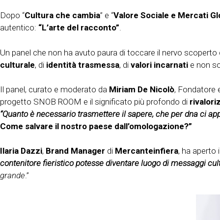
Dopo “
Cultura che cambia
” e “
Valore Sociale e Mercati Gl
autentico:
“L’arte del racconto”
.
Un panel che non ha avuto paura di toccare il nervo scoperto 
culturale
, di
identità trasmessa
, di
valori incarnati
e non sol
Il panel, curato e moderato da
Miriam De Nicolò
,
Fondatore e
progetto SNOB ROOM e il significato più profondo di
rivalori
“Quanto è necessario trasmettere il sapere, che per dna ci ap
Come salvare il nostro paese dall’omologazione?”
Ilaria Dazzi
,
Brand Manager
di
Mercanteinfiera
, ha aperto i
contenitore fieristico potesse diventare luogo di messaggi cul
grande
.”