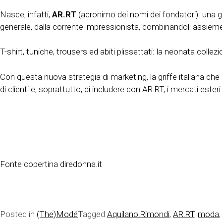
Nasce, infatti,
AR.RT
(acronimo dei nomi dei fondatori): una gri
generale, dalla corrente impressionista, combinandoli assiem
T-shirt, tuniche, trousers ed abiti plissettati: la neonata col
Con questa nuova strategia di marketing, la griffe italiana che
di clienti e, soprattutto, di includere con AR.RT, i mercati est
Fonte copertina diredonna.it
Posted in
(The)Modé
Tagged
Aquilano.Rimondi
,
AR.RT
,
moda