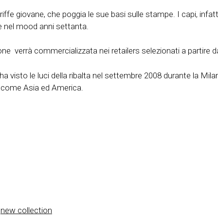
ffe giovane, che poggia le sue basi sulle stampe. I capi, infatti
e nel mood anni settanta.
lezione verrà commercializzata nei retailers selezionati a parti
 ha visto le luci della ribalta nel settembre 2008 durante la M
eri come Asia ed America.
,
new collection