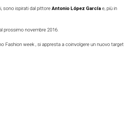
, sono ispirati dal pittore
Antonio López García
e, più in
re dal prossimo novembre 2016.
ilano Fashion week , si appresta a coinvolgere un nuovo target