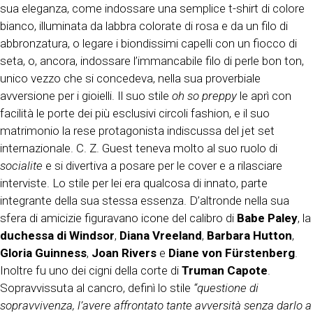
sua eleganza, come indossare una semplice t-shirt di colore
bianco, illuminata da labbra colorate di rosa e da un filo di
abbronzatura, o legare i biondissimi capelli con un fiocco di
seta, o, ancora, indossare l’immancabile filo di perle bon ton,
unico vezzo che si concedeva, nella sua proverbiale
avversione per i gioielli. Il suo stile
oh so preppy
le aprì con
facilità le porte dei più esclusivi circoli fashion, e il suo
matrimonio la rese protagonista indiscussa del jet set
internazionale. C. Z. Guest teneva molto al suo ruolo di
socialite
e si divertiva a posare per le cover e a rilasciare
interviste. Lo stile per lei era qualcosa di innato, parte
integrante della sua stessa essenza. D’altronde nella sua
sfera di amicizie figuravano icone del calibro di
Babe Paley
, la
duchessa di Windsor
,
Diana Vreeland
,
Barbara Hutton
,
Gloria Guinness
,
Joan Rivers
e
Diane von Fürstenberg
.
Inoltre fu uno dei cigni della corte di
Truman Capote
.
Sopravvissuta al cancro, definì lo stile
“questione di
sopravvivenza, l’avere affrontato tante avversità senza darlo a