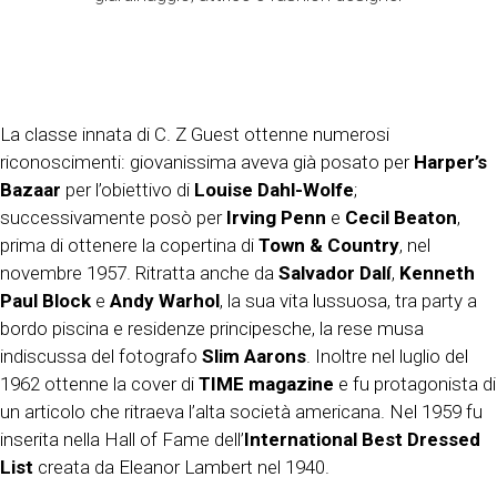
La classe innata di C. Z Guest ottenne numerosi
riconoscimenti: giovanissima aveva già posato per
Harper’s
Bazaar
per l’obiettivo di
Louise Dahl-Wolfe
;
successivamente posò per
Irving Penn
e
Cecil Beaton
,
prima di ottenere la copertina di
Town & Country
, nel
novembre 1957. Ritratta anche da
Salvador Dalí
,
Kenneth
Paul Block
e
Andy Warhol
, la sua vita lussuosa, tra party a
bordo piscina e residenze principesche, la rese musa
indiscussa del fotografo
Slim Aarons
. Inoltre nel luglio del
1962 ottenne la cover di
TIME magazine
e fu protagonista di
un articolo che ritraeva l’alta società americana. Nel 1959 fu
inserita nella Hall of Fame dell’
International Best Dressed
List
creata da Eleanor Lambert nel 1940.