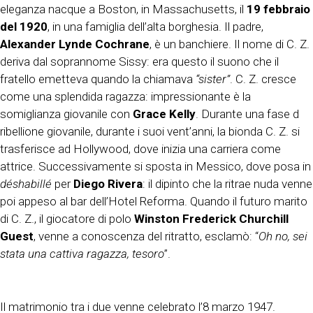
eleganza nacque a Boston, in Massachusetts, il
19 febbraio
del 1920
, in una famiglia dell’alta borghesia. Il padre,
Alexander Lynde Cochrane
, è un banchiere. Il nome di C. Z.
deriva dal soprannome Sissy: era questo il suono che il
fratello emetteva quando la chiamava
“sister”
. C. Z. cresce
come una splendida ragazza: impressionante è la
somiglianza giovanile con
Grace Kelly
. Durante una fase d
ribellione giovanile, durante i suoi vent’anni, la bionda C. Z. si
trasferisce ad Hollywood, dove inizia una carriera come
attrice. Successivamente si sposta in Messico, dove posa in
déshabillé
per
Diego Rivera
: il dipinto che la ritrae nuda venne
poi appeso al bar dell’Hotel Reforma. Quando il futuro marito
di C. Z., il giocatore di polo
Winston Frederick Churchill
Guest
, venne a conoscenza del ritratto, esclamò: “
Oh no, sei
stata una cattiva ragazza, tesoro
”.
Il matrimonio tra i due venne celebrato l’8 marzo 1947.