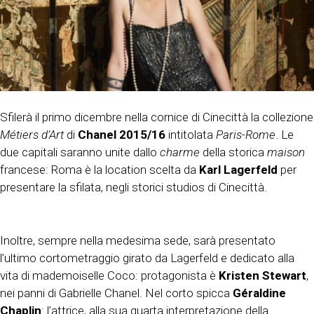
Sfilerà il primo dicembre nella cornice di Cinecittà la collezione
Métiers d’Art
di
Chanel 2015/16
intitolata
Paris-Rome
. Le
due capitali saranno unite dallo
charme
della storica
maison
francese: Roma è la location scelta da
Karl Lagerfeld
per
presentare la sfilata, negli storici studios di Cinecittà.
Inoltre, sempre nella medesima sede, sarà presentato
l’ultimo cortometraggio girato da Lagerfeld e dedicato alla
vita di mademoiselle Coco: protagonista è
Kristen Stewart
,
nei panni di Gabrielle Chanel. Nel corto spicca
Géraldine
Chaplin
: l’attrice, alla sua quarta interpretazione della