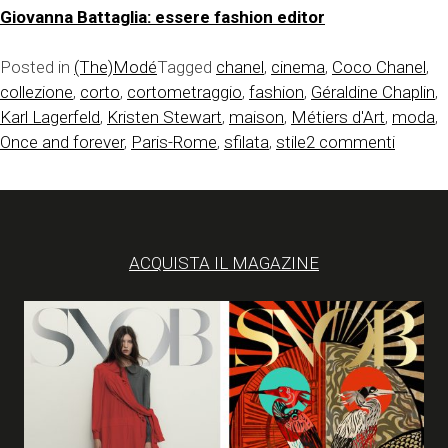
Giovanna Battaglia: essere fashion editor
Posted in
(The)Modé
Tagged
chanel
,
cinema
,
Coco Chanel
,
collezione
,
corto
,
cortometraggio
,
fashion
,
Géraldine Chaplin
,
Karl Lagerfeld
,
Kristen Stewart
,
maison
,
Métiers d'Art
,
moda
,
su
Once and forever
,
Paris-Rome
,
sfilata
,
stile
2 commenti
Chanel
Métier
d’Art
a
ACQUISTA IL MAGAZINE
Roma