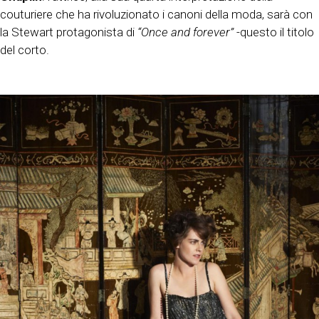
couturiere che ha rivoluzionato i canoni della moda, sarà con
la Stewart protagonista di
“Once and forever”
-questo il titolo
del corto.