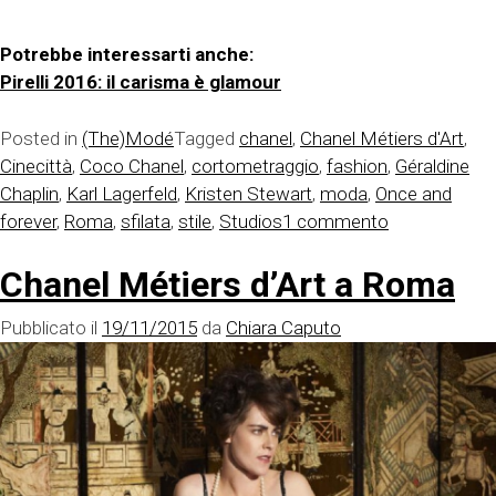
Potrebbe interessarti anche:
Pirelli 2016: il carisma è glamour
Posted in
(The)Modé
Tagged
chanel
,
Chanel Métiers d'Art
,
Cinecittà
,
Coco Chanel
,
cortometraggio
,
fashion
,
Géraldine
Chaplin
,
Karl Lagerfeld
,
Kristen Stewart
,
moda
,
Once and
su
forever
,
Roma
,
sfilata
,
stile
,
Studios
1 commento
Chanel
Chanel Métiers d’Art a Roma
Once
and
Pubblicato il
19/11/2015
da
Chiara Caputo
Forever:
il
trailer